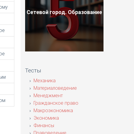
ому
Сетевой город. Образование
ое
ое
Тесты
ным
Механика
Материаловедение
Менеджмент
ом
Гражданское право
Макроэкономика
Экономика
Финансы
Правоведение