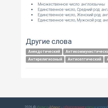
Множественное число:
англоязычны
Единственное число, Средний род:
анг
Единственное число, Женский род:
ан
Единственное число, Мужской род:
ан
Другие слова
Анекдотический
Антикоммунистическ
Антирелигиозный
Антисептический
2026 ©
Индиго
-
Абакус
-
образование
ключ
к успеху!