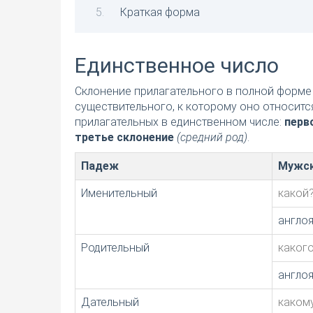
Краткая форма
Единственное число
Склонение прилагательного в полной форме 
существительного, к которому оно относитс
прилагательных в единственном числе:
перв
третье склонение
(средний род)
.
Падеж
Мужск
Именительный
какой
англо
Родительный
каког
англо
Дательный
каком