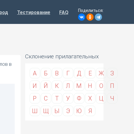
Поделиться:
род
Тестирование
FAQ
Склонение прилагательных
лов в
А
Б
В
Г
Д
Е
Ж
З
И
Й
К
Л
М
Н
О
П
Р
С
Т
У
Ф
Х
Ц
Ч
Ш
Щ
Ы
Э
Ю
Я