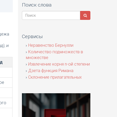
Поиск слова
адежа
Сервисы
я
Неравенство Бернулли
од)
, и
Количество подмножеств в
множестве
од
Извлечение корня n-ой степени
Дзета функция Римана
Склонение прилагательных
ое
ого