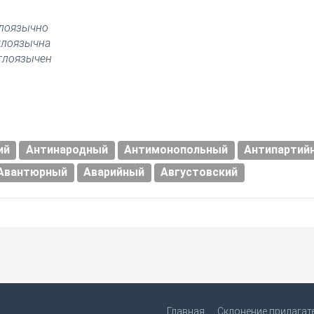
лоязычно
глоязычна
глоязычен
ий
Антинародный
Антимонопольный
Антипартий
Авантюрный
Аварийный
Августовский
Главная
Склонение прилагат