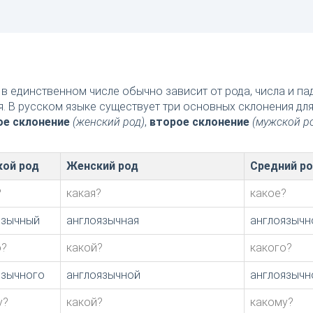
в единственном числе обычно зависит от рода, числа и п
я. В русском языке существует три основных склонения дл
ое склонение
(женский род)
,
второе склонение
(мужской р
ой род
Женский род
Средний р
?
какая?
какое?
язычный
англоязычная
англоязычн
о?
какой?
какого?
язычного
англоязычной
англоязычн
у?
какой?
какому?