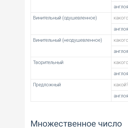
англо
Винительный (одушевленное)
каког
англо
Винительный (неодушевленное)
каког
англо
Творительный
каког
англо
Предложный
какой
англо
Множественное число