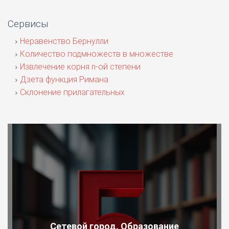
Сервисы
Неравенство Бернулли
Количество подмножеств в множестве
Извлечение корня n-ой степени
Дзета функция Римана
Склонение прилагательных
Сетевой город. Образование