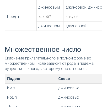
джинсовым
джинсовой, джинсов
Пред.п
какой?
какую?
джинсовом
джинсовой
Множественное число
Склонение прилагательного в полной форме во
множественном числе зависит от рода и падежа
существительного, к которому оно относится:
Падеж
Слово
Им.п
джинсовые
Род.п
джинсовых
Дат.п
джинсовым