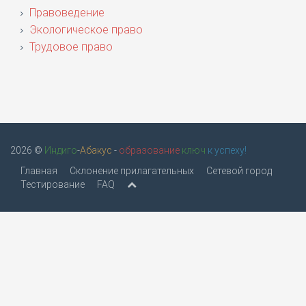
Правоведение
Экологическое право
Трудовое право
2026 ©
Индиго
-
Абакус
-
образование
ключ
к успеху!
Главная
Склонение прилагательных
Сетевой город
Тестирование
FAQ