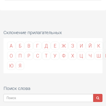
Склонение прилагательных
А
Б
В
Г
Д
Е
Ж
З
И
Й
К
О
П
Р
С
Т
У
Ф
Х
Ц
Ч
Ш
Ю
Я
Поиск слова