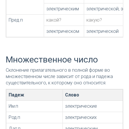
электрическим
электрической, эл
Пред.п
какой?
какую?
электрическом
электрической
Множественное число
Склонение прилагательного в полной форме во
множественном числе зависит от рода и падежа
существительного, к которому оно относится:
Падеж
Слово
Им.п
электрические
Род.п
электрических
Дат.п
электрическим