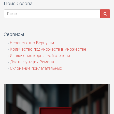
Поиск слова
Сервисы
Неравенство Бернулли
Количество подмножеств в множестве
Извлечение корня n-ой степени
Дзета функция Римана
Склонение прилагательных