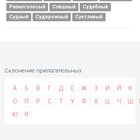
Разноголосый
Спешный
Судебный
Судный
Судорожный
Суетливый
Склонение прилагательных
А
Б
В
Г
Д
Е
Ж
З
И
Й
К
О
П
Р
С
Т
У
Ф
Х
Ц
Ч
Ш
Ю
Я