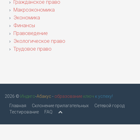
Гражданское право
Макроэкономика
Экономика
Финансы
Правоведение
Экологическое право
Трудовое право
2026 ©
Индиго
-
Абакус
-
образование
ключ
к успеху!
Главная
Склонение прилагательных
Сетевой город
Тестирование
FAQ