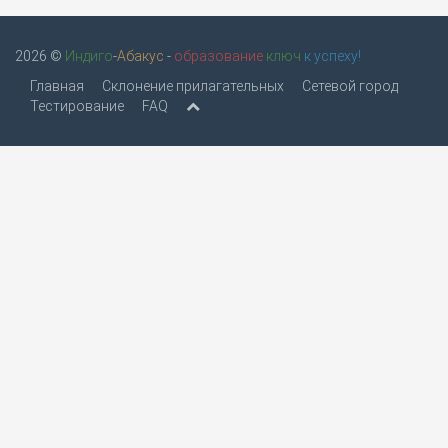
2026 ©
Индиго
-
Абакус
-
образование
ключ
к успеху!
Главная
Склонение прилагательных
Сетевой город
Тестирование
FAQ