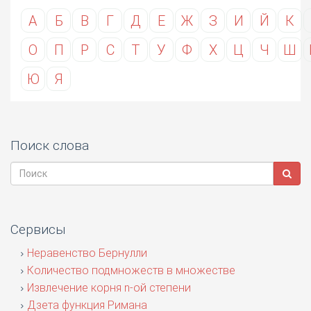
А
Б
В
Г
Д
Е
Ж
З
И
Й
К
О
П
Р
С
Т
У
Ф
Х
Ц
Ч
Ш
Ю
Я
Поиск слова
Сервисы
Неравенство Бернулли
Количество подмножеств в множестве
Извлечение корня n-ой степени
Дзета функция Римана