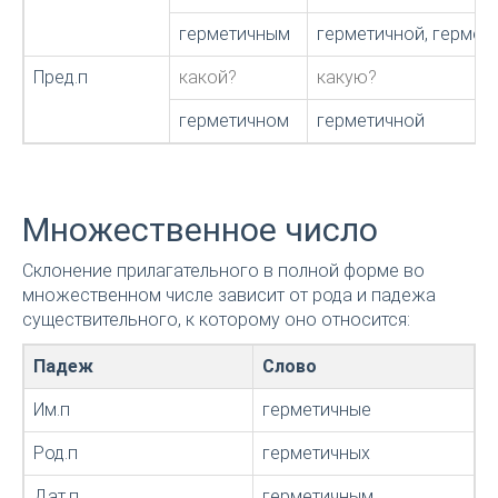
герметичным
герметичной, гермет
Пред.п
какой?
какую?
герметичном
герметичной
Множественное число
Склонение прилагательного в полной форме во
множественном числе зависит от рода и падежа
существительного, к которому оно относится:
Падеж
Слово
Им.п
герметичные
Род.п
герметичных
Дат.п
герметичным