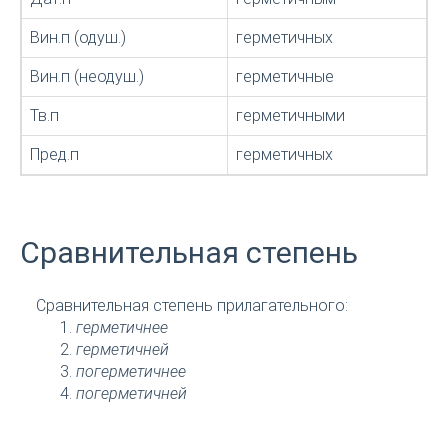
Вин.п (одуш.)
герметичных
Вин.п (неодуш.)
герметичные
Тв.п
герметичными
Пред.п
герметичных
Сравнительная степень
Сравнительная степень прилагательного:
герметичнее
герметичней
погерметичнее
погерметичней