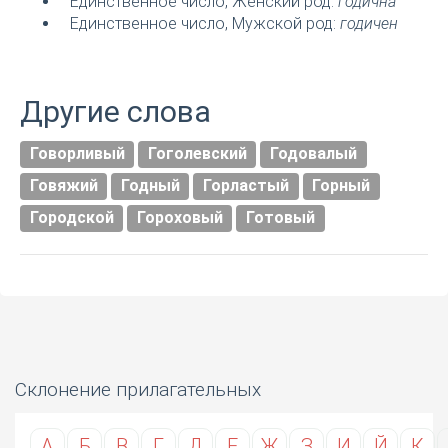
Единственное число, Женский род:
годична
Единственное число, Мужской род:
годичен
Другие слова
Говорливый
Гоголевский
Годовалый
Говяжий
Годный
Горластый
Горный
Городской
Гороховый
Готовый
Склонение прилагательных
А
Б
В
Г
Д
Е
Ж
З
И
Й
К