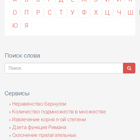
О
П
Р
С
Т
У
Ф
Х
Ц
Ч
Ш
Ю
Я
Поиск слова
Сервисы
Неравенство Бернулли
Количество подмножеств в множестве
Извлечение корня n-ой степени
Дзета функция Римана
Склонение прилагательных