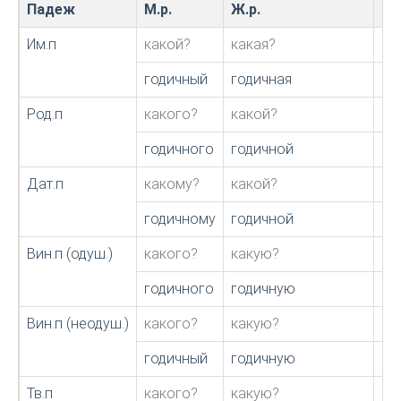
Падеж
М.р.
Ж.р.
С.р
Им.п
какой?
какая?
ка
годичный
годичная
го
Род.п
какого?
какой?
ка
годичного
годичной
го
Дат.п
какому?
какой?
ка
годичному
годичной
го
Вин.п (одуш.)
какого?
какую?
ка
годичного
годичную
го
Вин.п (неодуш.)
какого?
какую?
ка
годичный
годичную
го
Тв.п
какого?
какую?
ка