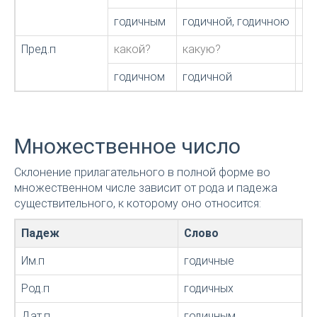
годичным
годичной, годичною
го
Пред.п
какой?
какую?
ка
годичном
годичной
го
Множественное число
Склонение прилагательного в полной форме во
множественном числе зависит от рода и падежа
существительного, к которому оно относится:
Падеж
Слово
Им.п
годичные
Род.п
годичных
Дат.п
годичным