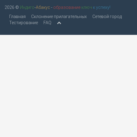
2026 ©
Индиго
-
Абакус
-
образование
ключ
к успеху!
Главная
Склонение прилагательных
Сетевой город
Тестирование
FAQ