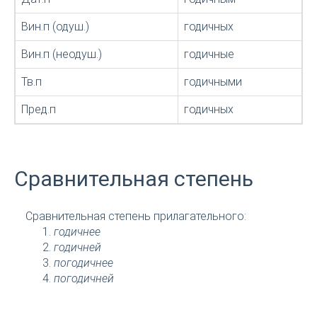
Вин.п (одуш.)
годичных
Вин.п (неодуш.)
годичные
Тв.п
годичными
Пред.п
годичных
Сравнительная степень
Сравнительная степень прилагательного:
годичнее
годичней
погодичнее
погодичней