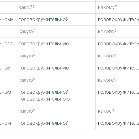
какой?
какому?
ьному
головокружительной
головокружител
какую?
какого?
ьного
головокружительную
головокружител
какую?
какого?
ьный
головокружительную
головокружител
какую?
какого?
ьным
головокружительной,
головокружител
головокружительною
какую?
какое?
ьном
головокружительной
головокружител