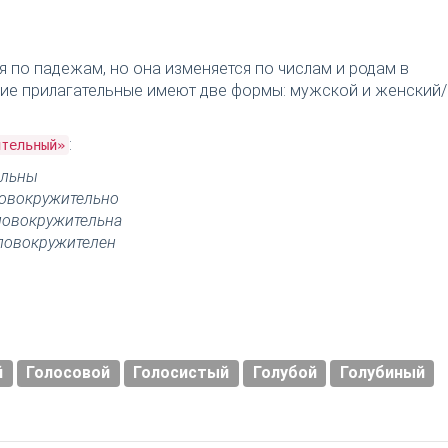
я по падежам, но она изменяется по числам и родам в
ткие прилагательные имеют две формы: мужской и женский/
:
ительный»
ельны
овокружительно
ловокружительна
ловокружителен
й
Голосовой
Голосистый
Голубой
Голубиный