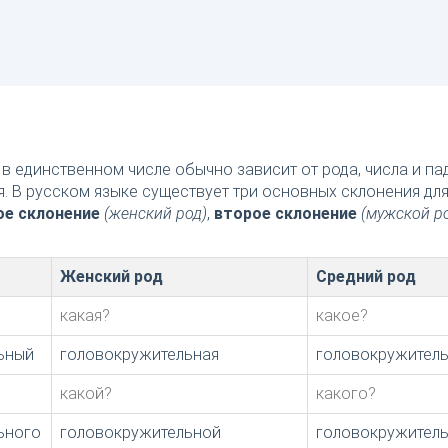
в единственном числе обычно зависит от рода, числа и п
я. В русском языке существует три основных склонения дл
ое склонение
(женский род)
,
второе склонение
(мужской р
Женский род
Средний род
какая?
какое?
ьный
головокружительная
головокружител
какой?
какого?
ьного
головокружительной
головокружител