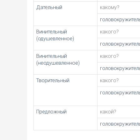
Дательный
какому?
головокружител
Винительный
какого?
(одушевленное)
головокружител
Винительный
какого?
(неодушевленное)
головокружител
Творительный
какого?
головокружител
Предложный
какой?
головокружител