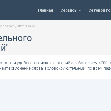
Главная
Сервисы
Сетевой го
Головокружительный
ельного
й"
трого и удобного поиска склонений для более чем 4700 с
 найти склонение слова "Головокружительный" по всем па