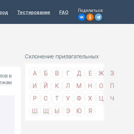
Поделиться:
род
Тестирование
FAQ
Склонение прилагательных
А
Б
В
Г
Д
Е
Ж
З
лов в
дежам
И
Й
К
Л
М
Н
О
П
Р
С
Т
У
Ф
Х
Ц
Ч
Ш
Щ
Ы
Э
Ю
Я