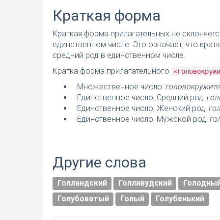
Краткая форма
Краткая форма прилагательных не склоняетс
единственном числе. Это означает, что кра
средний род в единственном числе.
Кратка форма прилагательного
«Головокруж
Множественное число:
головокружит
Единственное число, Средний род:
гол
Единственное число, Женский род:
го
Единственное число, Мужской род:
го
Другие слова
Голландский
Голливудский
Голодны
Голубоватый
Голый
Голубенький