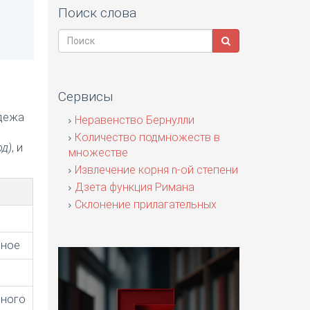
Поиск слова
Сервисы
адежа
Неравенство Бернулли
я
Количество подмножеств в
од)
, и
множестве
Извлечение корня n-ой степени
Дзета функция Римана
Склонение прилагательных
ьное
ьного