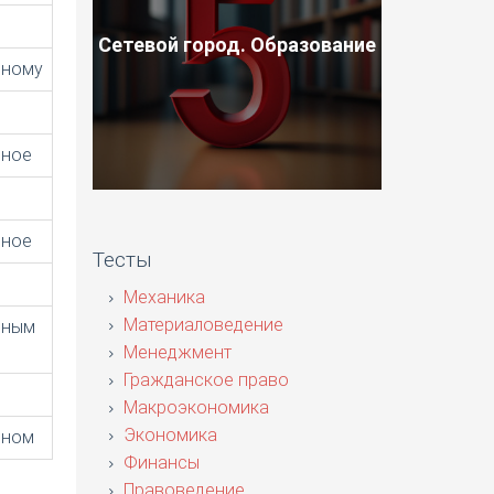
Сетевой город. Образование
ьному
ьное
ьное
Тесты
Механика
Материаловедение
ьным
Менеджмент
Гражданское право
Макроэкономика
Экономика
ьном
Финансы
Правоведение