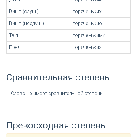
Вин.п (одуш.)
горяченьких
Вин.п (неодуш.)
горяченькие
Тв.п
горяченькими
Пред.п
горяченьких
Сравнительная степень
Слово не имеет сравнительной степени.
Превосходная степень