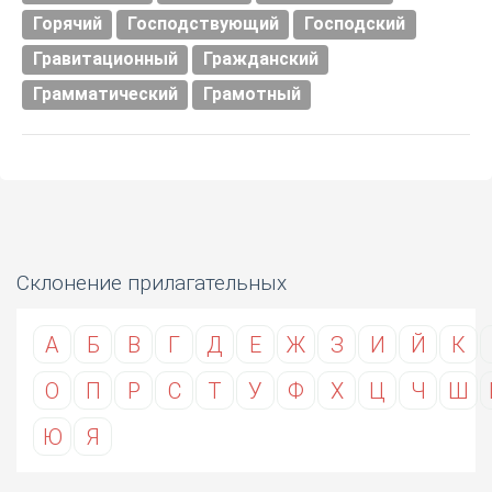
Горячий
Господствующий
Господский
Гравитационный
Гражданский
Грамматический
Грамотный
Склонение прилагательных
А
Б
В
Г
Д
Е
Ж
З
И
Й
К
О
П
Р
С
Т
У
Ф
Х
Ц
Ч
Ш
Ю
Я