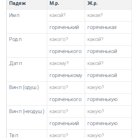
Падеж
М.р.
Ж.р.
Им.п
какой?
какая?
горяченький
горяченькая
Род.п
какого?
какой?
горяченького
горяченькой
Дат.п
какому?
какой?
горяченькому
горяченькой
Вин.п (одуш.)
какого?
какую?
горяченького
горяченькую
Вин.п (неодуш.)
какого?
какую?
горяченький
горяченькую
Тв.п
какого?
какую?