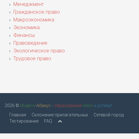
Менеджмент
Гражданское право
Макроэкономика
Экономика
Финансы
Правоведение
Экологическое право
Трудовое право
2026 ©
Индиго
-
Абакус
-
образование
ключ
к успеху!
Главная
Склонение прилагательных
Сетевой город
Тестирование
FAQ