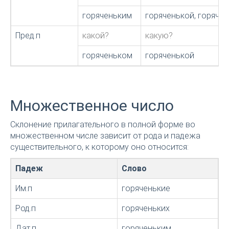
горяченьким
горяченькой, горяче
Пред.п
какой?
какую?
горяченьком
горяченькой
Множественное число
Склонение прилагательного в полной форме во
множественном числе зависит от рода и падежа
существительного, к которому оно относится:
Падеж
Слово
Им.п
горяченькие
Род.п
горяченьких
Дат.п
горяченьким