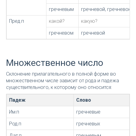
гречневым
гречневой, гречневою
Пред.п
какой?
какую?
гречневом
гречневой
Множественное число
Склонение прилагательного в полной форме во
множественном числе зависит от рода и падежа
существительного, к которому оно относится:
Падеж
Слово
Им.п
гречневые
Род.п
гречневых
Дат.п
гречневым