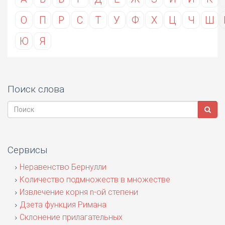
О
П
Р
С
Т
У
Ф
Х
Ц
Ч
Ш
Ю
Я
Поиск слова
Сервисы
Неравенство Бернулли
Количество подмножеств в множестве
Извлечение корня n-ой степени
Дзета функция Римана
Склонение прилагательных