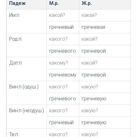
Падеж
М.р.
Ж.р.
Им.п
какой?
какая?
гречневый
гречневая
Род.п
какого?
какой?
гречневого
гречневой
Дат.п
какому?
какой?
гречневому
гречневой
Вин.п (одуш.)
какого?
какую?
гречневого
гречневую
Вин.п (неодуш.)
какого?
какую?
гречневый
гречневую
Тв.п
какого?
какую?