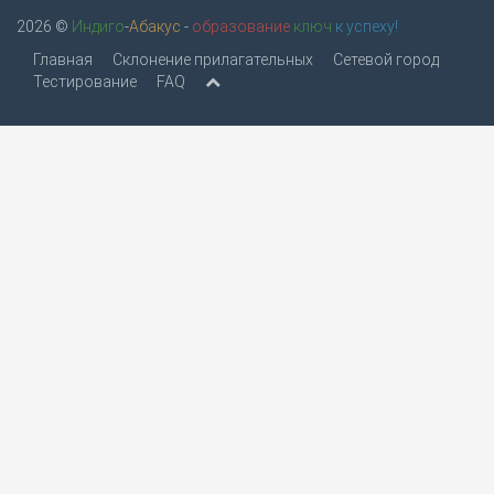
2026 ©
Индиго
-
Абакус
-
образование
ключ
к успеху!
Главная
Склонение прилагательных
Сетевой город
Тестирование
FAQ