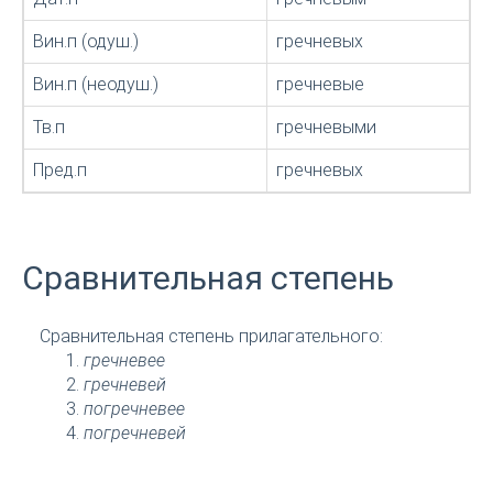
Вин.п (одуш.)
гречневых
Вин.п (неодуш.)
гречневые
Тв.п
гречневыми
Пред.п
гречневых
Сравнительная степень
Сравнительная степень прилагательного:
гречневее
гречневей
погречневее
погречневей