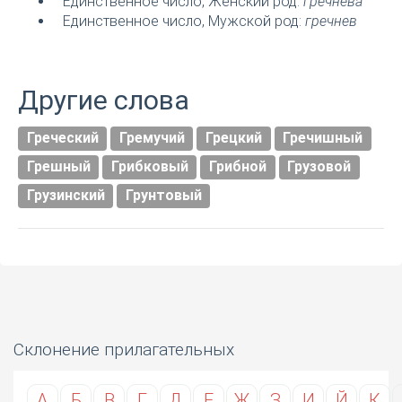
Единственное число, Женский род:
гречнева
Единственное число, Мужской род:
гречнев
Другие слова
Греческий
Гремучий
Грецкий
Гречишный
Грешный
Грибковый
Грибной
Грузовой
Грузинский
Грунтовый
Склонение прилагательных
А
Б
В
Г
Д
Е
Ж
З
И
Й
К