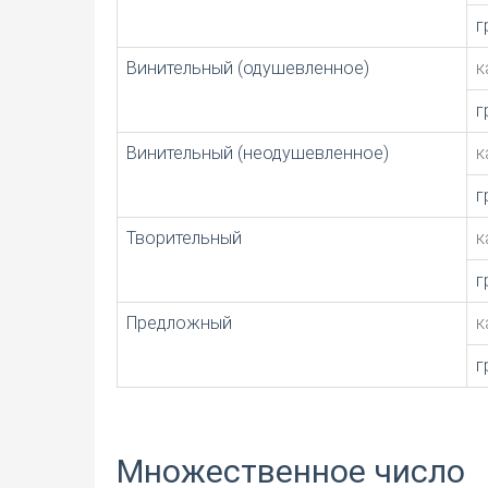
г
Винительный (одушевленное)
к
г
Винительный (неодушевленное)
к
г
Творительный
к
г
Предложный
к
г
Множественное число