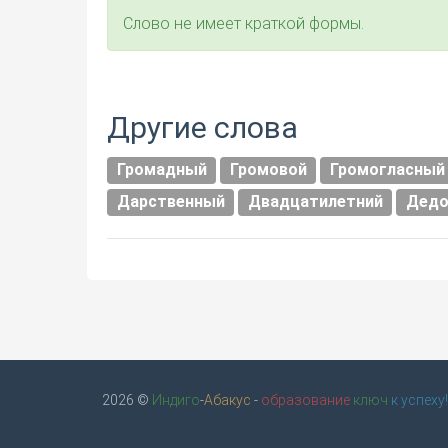
Слово не имеет краткой формы.
Другие слова
Громадный
Громовой
Громогласный
Дарственный
Двадцатилетний
Дедо
2026 ©
Индиго
-
Абакус
-
образование
ключ
к успеху!