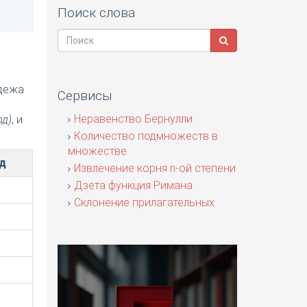
Поиск слова
адежа
Сервисы
я
Неравенство Бернулли
од)
, и
Количество подмножеств в
множестве
д
Извлечение корня n-ой степени
Дзета функция Римана
Склонение прилагательных