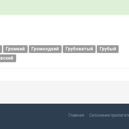
Громкий
Громоздкий
Грубоватый
Грубый
вский
Главная
Склонение прилагат