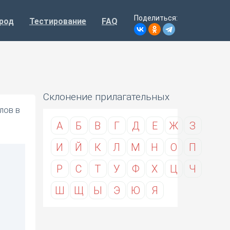
Поделиться:
род
Тестирование
FAQ
Склонение прилагательных
лов в
А
Б
В
Г
Д
Е
Ж
З
И
Й
К
Л
М
Н
О
П
Р
С
Т
У
Ф
Х
Ц
Ч
Ш
Щ
Ы
Э
Ю
Я