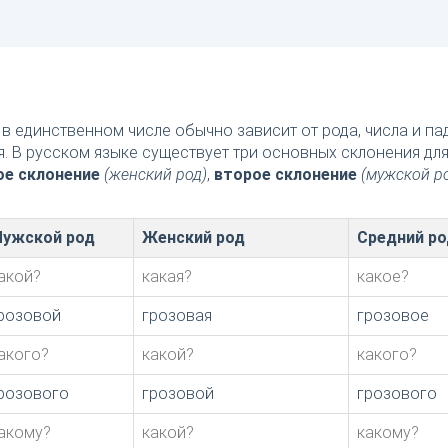
в единственном числе обычно зависит от рода, числа и п
я. В русском языке существует три основных склонения дл
ое склонение
(женский род)
,
второе склонение
(мужской р
ужской род
Женский род
Средний ро
акой?
какая?
какое?
розовой
грозовая
грозовое
акого?
какой?
какого?
розового
грозовой
грозового
акому?
какой?
какому?