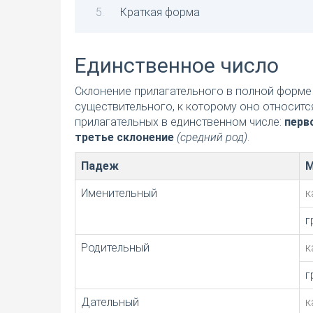
Краткая форма
Единственное число
Склонение прилагательного в полной форме 
существительного, к которому оно относитс
прилагательных в единственном числе:
перв
третье склонение
(средний род)
.
Падеж
М
Именительный
к
г
Родительный
к
г
Дательный
к