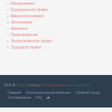
Менеджмент
Гражданское право
Макроэкономика
Экономика
Финансы
Правоведение
Экологическое право
Трудовое право
2026 ©
Индиго
-
Абакус
-
образование
ключ
к успеху!
Главная
Склонение прилагательных
Сетевой город
Тестирование
FAQ