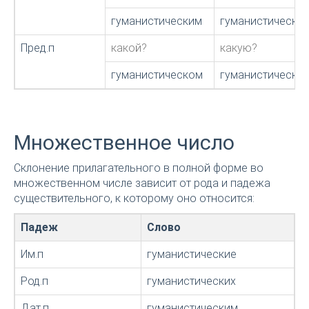
гуманистическим
гуманистической
Пред.п
какой?
какую?
гуманистическом
гуманистическо
Множественное число
Склонение прилагательного в полной форме во
множественном числе зависит от рода и падежа
существительного, к которому оно относится:
Падеж
Слово
Им.п
гуманистические
Род.п
гуманистических
Дат.п
гуманистическим