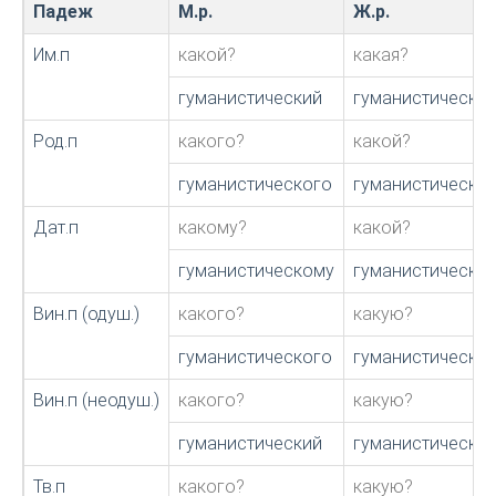
Падеж
М.р.
Ж.р.
Им.п
какой?
какая?
гуманистический
гуманистическая
Род.п
какого?
какой?
гуманистического
гуманистическо
Дат.п
какому?
какой?
гуманистическому
гуманистическо
Вин.п (одуш.)
какого?
какую?
гуманистического
гуманистическу
Вин.п (неодуш.)
какого?
какую?
гуманистический
гуманистическу
Тв.п
какого?
какую?