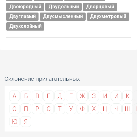
Двоюродный
Двудольный
Дворцовый
Двуглавый
Двусмысленный
Двухметровый
Двухслойный
Склонение прилагательных
А
Б
В
Г
Д
Е
Ж
З
И
Й
К
О
П
Р
С
Т
У
Ф
Х
Ц
Ч
Ш
Ю
Я