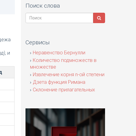
Поиск слова
адежа
Сервисы
я
Неравенство Бернулли
од)
, и
Количество подмножеств в
множестве
д
Извлечение корня n-ой степени
Дзета функция Римана
Склонение прилагательных