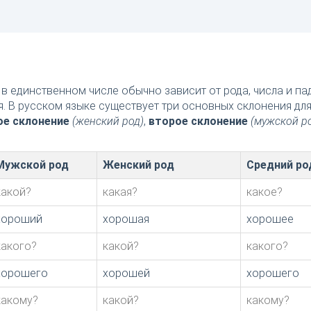
в единственном числе обычно зависит от рода, числа и п
я. В русском языке существует три основных склонения дл
ое склонение
(женский род)
,
второе склонение
(мужской р
Мужской род
Женский род
Средний ро
какой?
какая?
какое?
хороший
хорошая
хорошее
какого?
какой?
какого?
хорошего
хорошей
хорошего
какому?
какой?
какому?