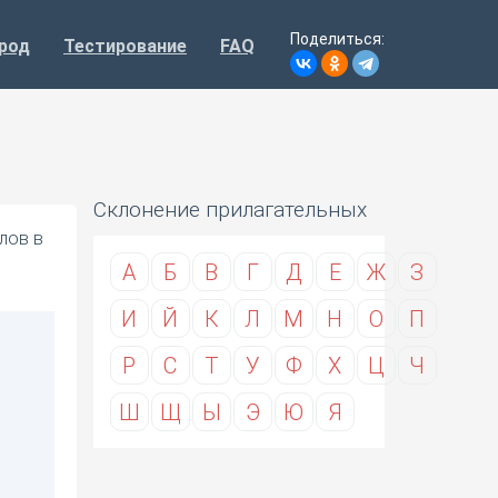
Поделиться:
род
Тестирование
FAQ
Склонение прилагательных
лов в
А
Б
В
Г
Д
Е
Ж
З
И
Й
К
Л
М
Н
О
П
Р
С
Т
У
Ф
Х
Ц
Ч
Ш
Щ
Ы
Э
Ю
Я