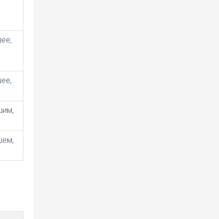
ее,
ее,
шим,
шем,