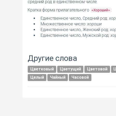
средний род в единственном числе.
Кратка форма прилагательного
:
«Хороший»
Единственное число, Средний род:
хо
Множественное число:
хороши
Единственное число, Женский род:
хо
Единственное число, Мужской род:
хо
Другие слова
Цветковый
Цветущий
Цветовой
Целый
Чайный
Часовой