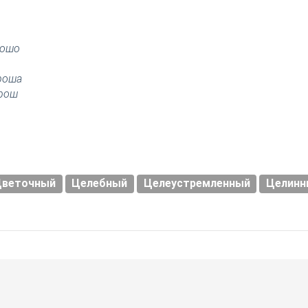
рошо
роша
рош
Цветочный
Целебный
Целеустремленный
Целинн