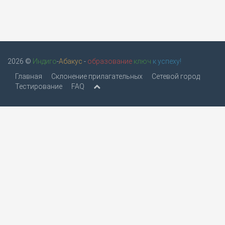
2026 ©
Индиго
-
Абакус
-
образование
ключ
к успеху!
Главная
Склонение прилагательных
Сетевой город
Тестирование
FAQ