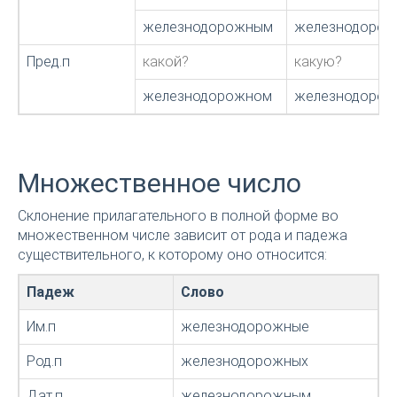
железнодорожным
железнодорож
Пред.п
какой?
какую?
железнодорожном
железнодорож
Множественное число
Склонение прилагательного в полной форме во
множественном числе зависит от рода и падежа
существительного, к которому оно относится:
Падеж
Слово
Им.п
железнодорожные
Род.п
железнодорожных
Дат.п
железнодорожным