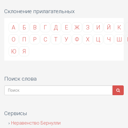
Склонение прилагательных
А
Б
В
Г
Д
Е
Ж
З
И
Й
К
О
П
Р
С
Т
У
Ф
Х
Ц
Ч
Ш
Ю
Я
Поиск слова
Сервисы
Неравенство Бернулли