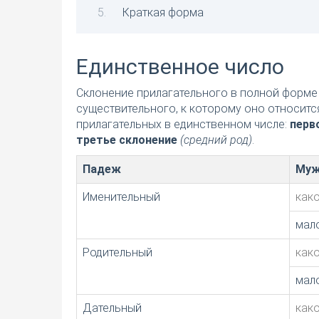
Краткая форма
Единственное число
Склонение прилагательного в полной форме 
существительного, к которому оно относитс
прилагательных в единственном числе:
перв
третье склонение
(средний род)
.
Падеж
Муж
Именительный
как
мал
Родительный
как
мал
Дательный
как