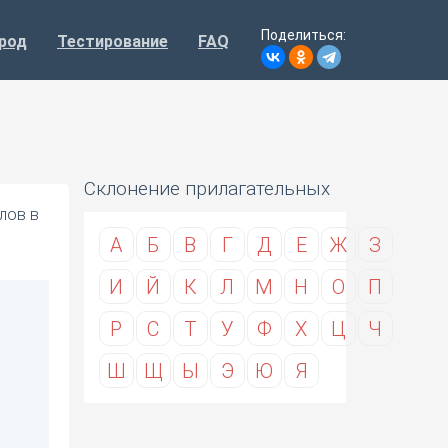
Поделиться:
род
Тестирование
FAQ
Склонение прилагательных
лов в
А
Б
В
Г
Д
Е
Ж
З
И
Й
К
Л
М
Н
О
П
Р
С
Т
У
Ф
Х
Ц
Ч
Ш
Щ
Ы
Э
Ю
Я