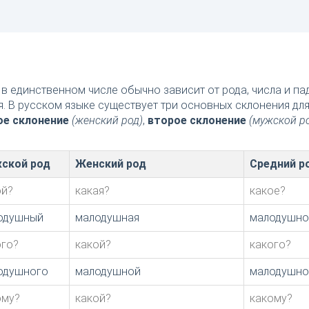
в единственном числе обычно зависит от рода, числа и п
я. В русском языке существует три основных склонения дл
ое склонение
(женский род)
,
второе склонение
(мужской р
ской род
Женский род
Средний р
ой?
какая?
какое?
одушный
малодушная
малодушно
ого?
какой?
какого?
одушного
малодушной
малодушно
ому?
какой?
какому?