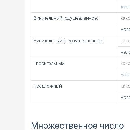
мал
Винительный (одушевленное)
как
мал
Винительный (неодушевленное)
как
мал
Творительный
как
мал
Предложный
как
мал
Множественное число