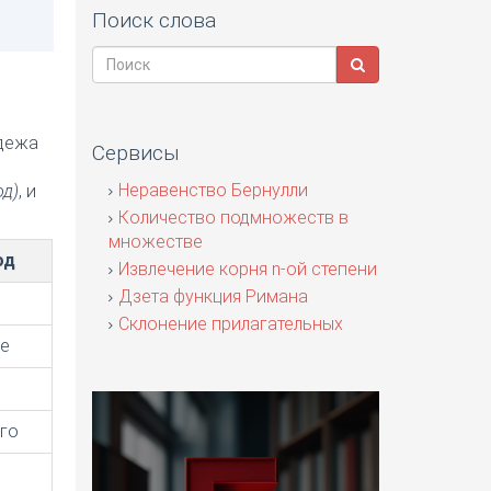
Поиск слова
адежа
Сервисы
я
Неравенство Бернулли
од)
, и
Количество подмножеств в
множестве
од
Извлечение корня n-ой степени
Дзета функция Римана
Склонение прилагательных
е
го