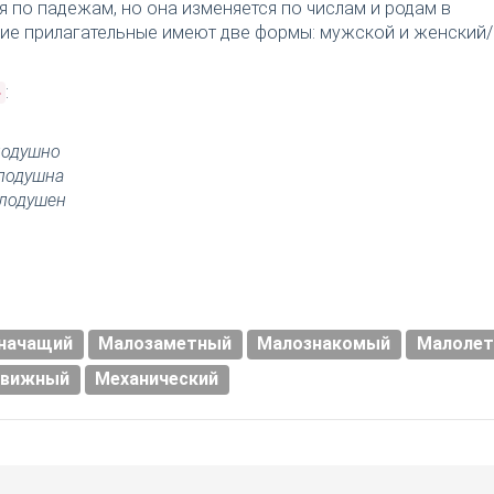
я по падежам, но она изменяется по числам и родам в
ткие прилагательные имеют две формы: мужской и женский/
:
»
лодушно
лодушна
лодушен
начащий
Малозаметный
Малознакомый
Малолет
движный
Механический