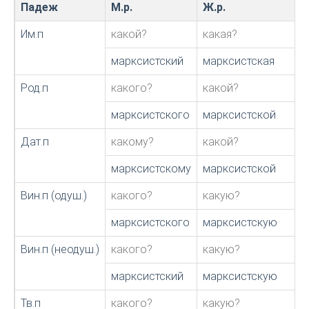
Падеж
М.р.
Ж.р.
Им.п
какой?
какая?
марксистский
марксистская
Род.п
какого?
какой?
марксистского
марксистской
Дат.п
какому?
какой?
марксистскому
марксистской
Вин.п (одуш.)
какого?
какую?
марксистского
марксистскую
Вин.п (неодуш.)
какого?
какую?
марксистский
марксистскую
Тв.п
какого?
какую?