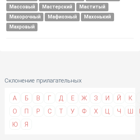
Массовый
Мастерский
Маститый
Махорочный
Мафиозный
Махонький
Махровый
Склонение прилагательных
А
Б
В
Г
Д
Е
Ж
З
И
Й
К
О
П
Р
С
Т
У
Ф
Х
Ц
Ч
Ш
Ю
Я