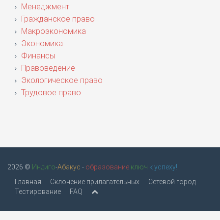
Менеджмент
Гражданское право
Макроэкономика
Экономика
Финансы
Правоведение
Экологическое право
Трудовое право
2026 ©
Индиго
-
Абакус
-
образование
ключ
к успеху!
Главная
Склонение прилагательных
Сетевой город
Тестирование
FAQ