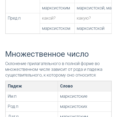
марксистским
марксистской, мар
Пред.п
какой?
какую?
марксистском
марксистской
Множественное число
Склонение прилагательного в полной форме во
множественном числе зависит от рода и падежа
существительного, к которому оно относится:
Падеж
Слово
Им.п
марксистские
Род.п
марксистских
Дат.п
марксистским