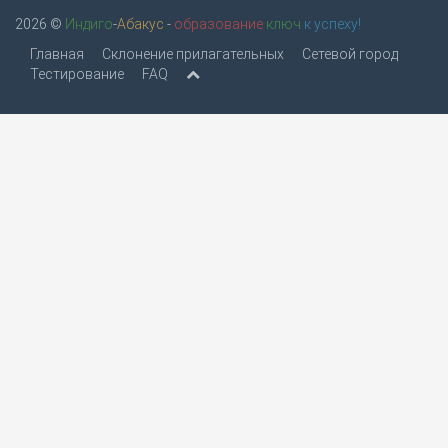
2026 ©
Индиго
-
Абакус
-
образование
ключ
к успеху!
Главная
Склонение прилагательных
Сетевой город
Тестирование
FAQ