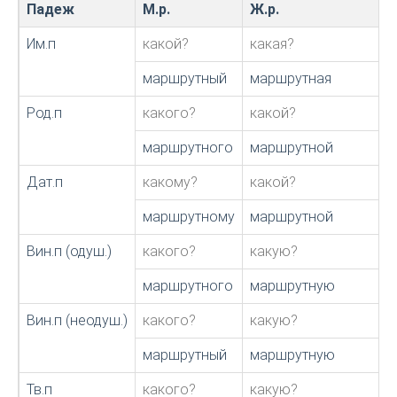
Падеж
М.р.
Ж.р.
Им.п
какой?
какая?
маршрутный
маршрутная
Род.п
какого?
какой?
маршрутного
маршрутной
Дат.п
какому?
какой?
маршрутному
маршрутной
Вин.п (одуш.)
какого?
какую?
маршрутного
маршрутную
Вин.п (неодуш.)
какого?
какую?
маршрутный
маршрутную
Тв.п
какого?
какую?