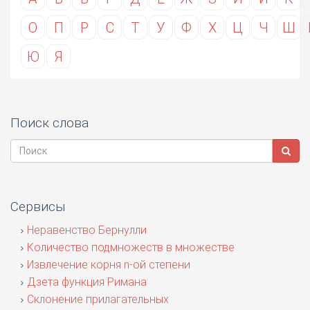
О
П
Р
С
Т
У
Ф
Х
Ц
Ч
Ш
Ю
Я
Поиск слова
Сервисы
Неравенство Бернулли
Количество подмножеств в множестве
Извлечение корня n-ой степени
Дзета функция Римана
Склонение прилагательных