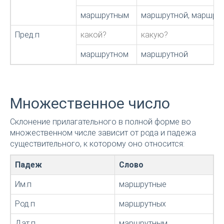
маршрутным
маршрутной, маршру
Пред.п
какой?
какую?
маршрутном
маршрутной
Множественное число
Склонение прилагательного в полной форме во
множественном числе зависит от рода и падежа
существительного, к которому оно относится:
Падеж
Слово
Им.п
маршрутные
Род.п
маршрутных
Дат.п
маршрутным