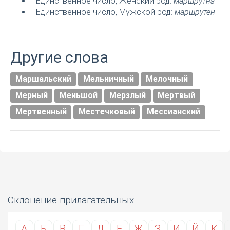
Единственное число, Женский род:
маршрутна
Единственное число, Мужской род:
маршрутен
Другие слова
Маршальский
Мельничный
Мелочный
Мерный
Меньшой
Мерзлый
Мертвый
Мертвенный
Местечковый
Мессианский
Склонение прилагательных
А
Б
В
Г
Д
Е
Ж
З
И
Й
К