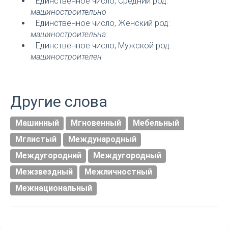
Единственное число, Средний род:
машиностроительно
Единственное число, Женский род:
машиностроительна
Единственное число, Мужской род:
машиностроителен
Другие слова
Машинный
Мгновенный
Мебельный
Мглистый
Международный
Междугородний
Междугородный
Межзвездный
Межличностный
Межнациональный