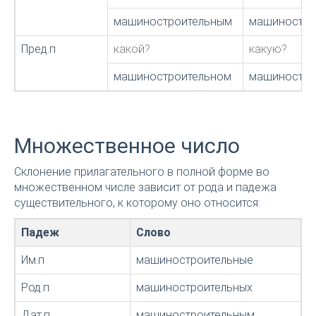
машиностроительным
машиностро
Пред.п
какой?
какую?
машиностроительном
машиностро
Множественное число
Склонение прилагательного в полной форме во
множественном числе зависит от рода и падежа
существительного, к которому оно относится:
Падеж
Слово
Им.п
машиностроительные
Род.п
машиностроительных
Дат.п
машиностроительным