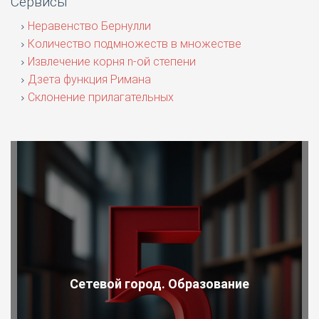
Сервисы
Неравенство Бернулли
Количество подмножеств в множестве
Извлечение корня n-ой степени
Дзета функция Римана
Склонение прилагательных
Сетевой город. Образование