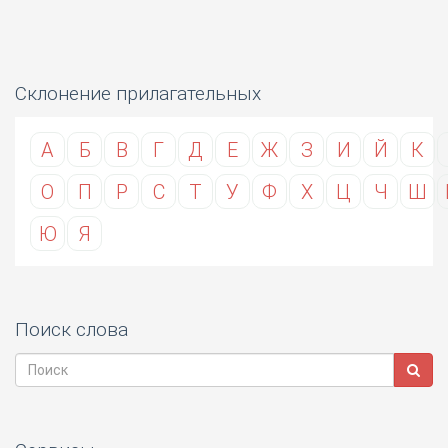
Склонение прилагательных
А
Б
В
Г
Д
Е
Ж
З
И
Й
К
О
П
Р
С
Т
У
Ф
Х
Ц
Ч
Ш
Ю
Я
Поиск слова