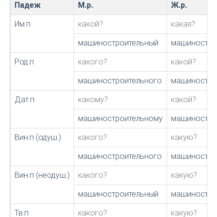
Падеж
М.р.
Ж.р.
Им.п
какой?
какая?
машиностроительный
машиностро
Род.п
какого?
какой?
машиностроительного
машиностро
Дат.п
какому?
какой?
машиностроительному
машиностро
Вин.п (одуш.)
какого?
какую?
машиностроительного
машиностро
Вин.п (неодуш.)
какого?
какую?
машиностроительный
машиностро
Тв.п
какого?
какую?