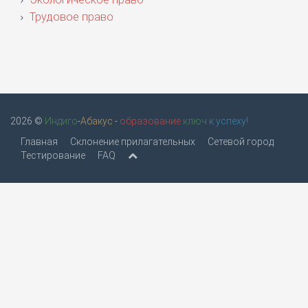
Трудовое право
2026 ©
Индиго
-
Абакус
-
образование
ключ
к успеху!
Главная
Склонение прилагательных
Сетевой город
Тестирование
FAQ