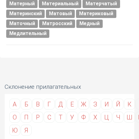
Матерный
Материальный
Матерчатый
Материнский
Матовый
Материковый
Маточный
Матросский
Медный
Медлительный
Склонение прилагательных
А
Б
В
Г
Д
Е
Ж
З
И
Й
К
О
П
Р
С
Т
У
Ф
Х
Ц
Ч
Ш
Ю
Я