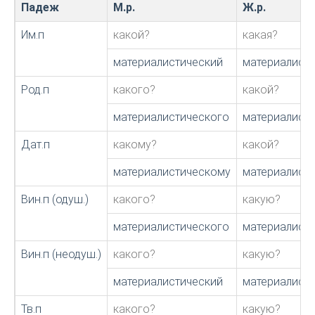
Падеж
М.р.
Ж.р.
Им.п
какой?
какая?
материалистический
материалист
Род.п
какого?
какой?
материалистического
материалист
Дат.п
какому?
какой?
материалистическому
материалист
Вин.п (одуш.)
какого?
какую?
материалистического
материалист
Вин.п (неодуш.)
какого?
какую?
материалистический
материалист
Тв.п
какого?
какую?