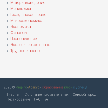
Материаловедение
Менеджмент
Гражданское право
Макроэкономика
Экономика
Финансы
Правоведение
Экологическое право
Трудовое право
2026 ©
Индиго
-
Абакус
-
образование
ключ
к успеху!
Главная
Склонение прилагательных
Сетевой город
Тестирование
FAQ