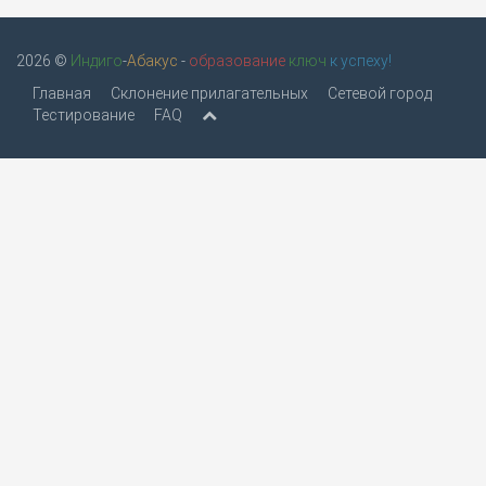
2026 ©
Индиго
-
Абакус
-
образование
ключ
к успеху!
Главная
Склонение прилагательных
Сетевой город
Тестирование
FAQ