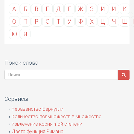
А
Б
В
Г
Д
Е
Ж
З
И
Й
К
О
П
Р
С
Т
У
Ф
Х
Ц
Ч
Ш
Ю
Я
Поиск слова
Сервисы
Неравенство Бернулли
Количество подмножеств в множестве
Извлечение корня n-ой степени
Дзета функция Римана