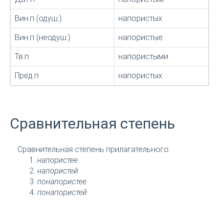
Вин.п (одуш.)
напористых
Вин.п (неодуш.)
напористые
Тв.п
напористыми
Пред.п
напористых
Сравнительная степень
Сравнительная степень прилагательного:
напористее
напористей
понапористее
понапористей