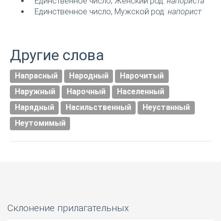
Единственное число, Женский род:
напориста
Единственное число, Мужской род:
напорист
Другие слова
Напрасный
Народный
Нарочитый
Наружный
Нарочный
Населенный
Нарядный
Насильственный
Неустанный
Неутомимый
Склонение прилагательных