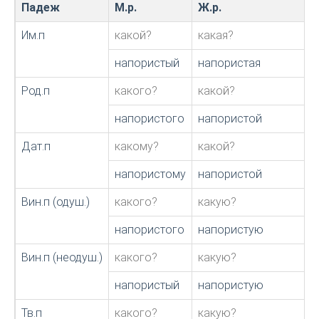
Падеж
М.р.
Ж.р.
Им.п
какой?
какая?
напористый
напористая
Род.п
какого?
какой?
напористого
напористой
Дат.п
какому?
какой?
напористому
напористой
Вин.п (одуш.)
какого?
какую?
напористого
напористую
Вин.п (неодуш.)
какого?
какую?
напористый
напористую
Тв.п
какого?
какую?