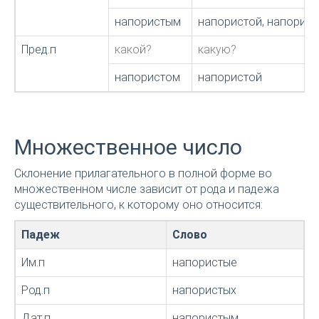
напористым
напористой, напорис
Пред.п
какой?
какую?
напористом
напористой
Множественное число
Склонение прилагательного в полной форме во
множественном числе зависит от рода и падежа
существительного, к которому оно относится:
Падеж
Слово
Им.п
напористые
Род.п
напористых
Дат.п
напористым