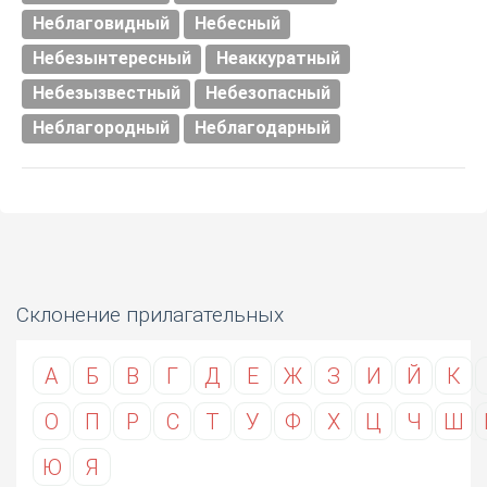
Неблаговидный
Небесный
Небезынтересный
Неаккуратный
Небезызвестный
Небезопасный
Неблагородный
Неблагодарный
Склонение прилагательных
А
Б
В
Г
Д
Е
Ж
З
И
Й
К
О
П
Р
С
Т
У
Ф
Х
Ц
Ч
Ш
Ю
Я