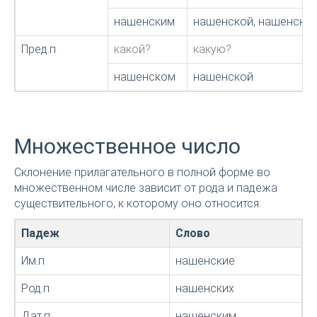
нашенским
нашенской, нашенско
Пред.п
какой?
какую?
нашенском
нашенской
Множественное число
Склонение прилагательного в полной форме во
множественном числе зависит от рода и падежа
существительного, к которому оно относится:
Падеж
Слово
Им.п
нашенские
Род.п
нашенских
Дат.п
нашенским