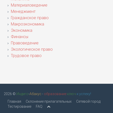
Материаловедение
Менеджмент
Гражданское право
Макроэкономика
Экономика
Финансы
Правоведение
Экологическое право
Трудовое право
2026 ©
Индиго
-
Абакус
-
образование
ключ
к успеху!
Главная
Склонение прилагательных
Сетевой город
Тестирование
FAQ