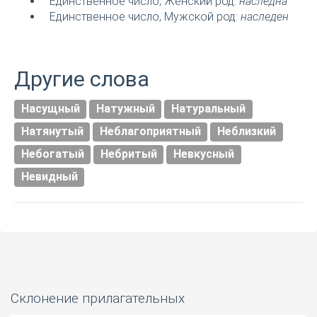
Единственное число, Женский род:
наследна
Единственное число, Мужской род:
наследен
Другие слова
Насущный
Натужный
Натуральный
Натянутый
Неблагоприятный
Неблизкий
Небогатый
Небритый
Невкусный
Невидный
Склонение прилагательных