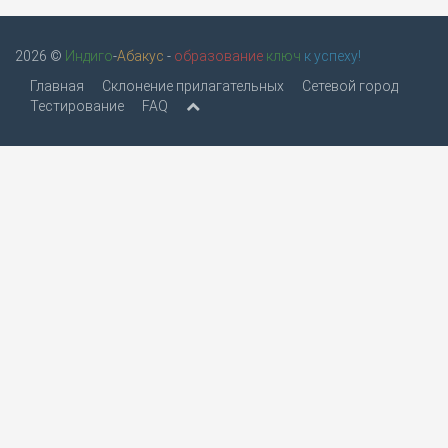
2026 ©
Индиго
-
Абакус
-
образование
ключ
к успеху!
Главная
Склонение прилагательных
Сетевой город
Тестирование
FAQ