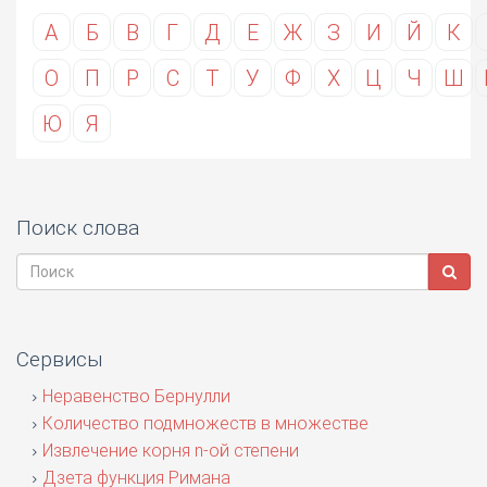
А
Б
В
Г
Д
Е
Ж
З
И
Й
К
О
П
Р
С
Т
У
Ф
Х
Ц
Ч
Ш
Ю
Я
Поиск слова
Сервисы
Неравенство Бернулли
Количество подмножеств в множестве
Извлечение корня n-ой степени
Дзета функция Римана