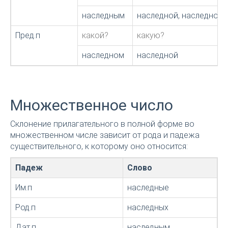
наследным
наследной, наследною
Пред.п
какой?
какую?
наследном
наследной
Множественное число
Склонение прилагательного в полной форме во
множественном числе зависит от рода и падежа
существительного, к которому оно относится:
Падеж
Слово
Им.п
наследные
Род.п
наследных
Дат.п
наследным