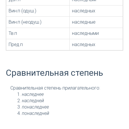
Вин.п (одуш.)
наследных
Вин.п (неодуш.)
наследные
Тв.п
наследными
Пред.п
наследных
Сравнительная степень
Сравнительная степень прилагательного:
наследнее
наследней
понаследнее
понаследней