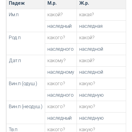
Падеж
М.р.
Ж.р.
Им.п
какой?
какая?
наследный
наследная
Род.п
какого?
какой?
наследного
наследной
Дат.п
какому?
какой?
наследному
наследной
Вин.п (одуш.)
какого?
какую?
наследного
наследную
Вин.п (неодуш.)
какого?
какую?
наследный
наследную
Тв.п
какого?
какую?