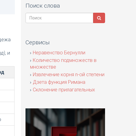
Поиск слова
адежа
Сервисы
я
Неравенство Бернулли
од)
, и
Количество подмножеств в
множестве
од
Извлечение корня n-ой степени
Дзета функция Римана
Склонение прилагательных
о