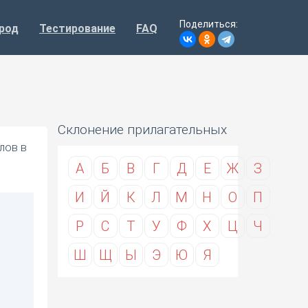
Поделиться:
род
Тестирование
FAQ
Склонение прилагательных
лов в
А
Б
В
Г
Д
Е
Ж
З
И
Й
К
Л
М
Н
О
П
Р
С
Т
У
Ф
Х
Ц
Ч
Ш
Щ
Ы
Э
Ю
Я