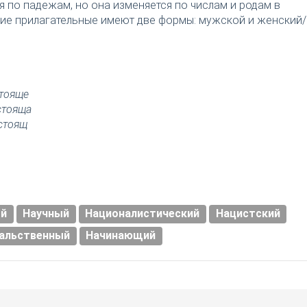
я по падежам, но она изменяется по числам и родам в
ткие прилагательные имеют две формы: мужской и женский/
тояще
стояща
стоящ
ый
Научный
Националистический
Нацистский
альственный
Начинающий