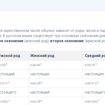
в единственном числе обычно зависит от рода, числа и п
я. В русском языке существует три основных склонения дл
ое склонение
(женский род)
,
второе склонение
(мужской р
жской род
Женский род
Средний р
кой?
какая?
какое?
стоящий
настоящая
настоящее
кого?
какой?
какого?
стоящего
настоящей
настоящег
кому?
какой?
какому?