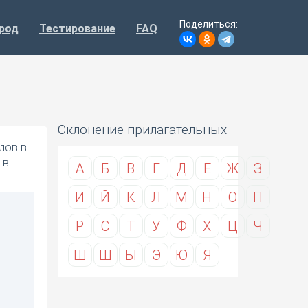
Поделиться:
род
Тестирование
FAQ
Склонение прилагательных
лов в
 в
А
Б
В
Г
Д
Е
Ж
З
И
Й
К
Л
М
Н
О
П
Р
С
Т
У
Ф
Х
Ц
Ч
Ш
Щ
Ы
Э
Ю
Я