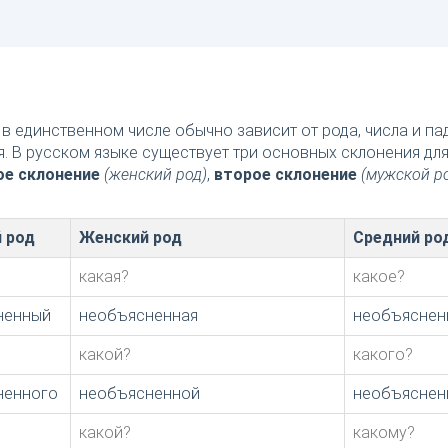
в единственном числе обычно зависит от рода, числа и п
я. В русском языке существует три основных склонения дл
ое склонение
(женский род)
,
второе склонение
(мужской р
 род
Женский род
Средний ро
какая?
какое?
ненный
необъясненная
необъяснен
какой?
какого?
ненного
необъясненной
необъяснен
какой?
какому?