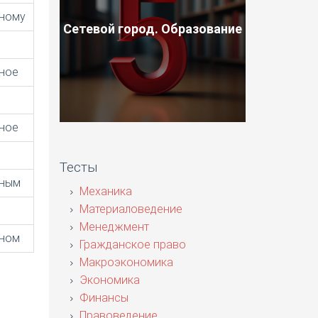
ному
Сетевой город. Образование
ное
ное
Тесты
нным
Механика
Материаловедение
Менеджмент
ном
Гражданское право
Макроэкономика
Экономика
Финансы
Правоведение