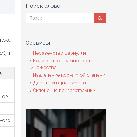
Поиск слова
адежа
Сервисы
я
Неравенство Бернулли
од)
, и
Количество подмножеств в
множестве
д
Извлечение корня n-ой степени
Дзета функция Римана
Склонение прилагательных
ное
ного