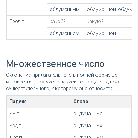
обдуманным
обдуманной, обдума
Пред.п
какой?
какую?
обдуманном
обдуманной
Множественное число
Склонение прилагательного в полной форме во
множественном числе зависит от рода и падежа
существительного, к которому оно относится:
Падеж
Слово
Им.п
обдуманные
Род.п
обдуманных
Дат.п
обдуманным