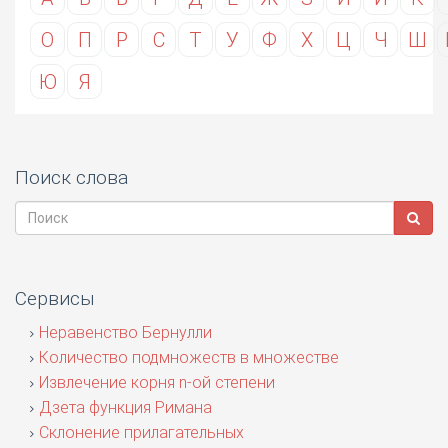
О
П
Р
С
Т
У
Ф
Х
Ц
Ч
Ш
Ю
Я
Поиск слова
Сервисы
Неравенство Бернулли
Количество подмножеств в множестве
Извлечение корня n-ой степени
Дзета функция Римана
Склонение прилагательных