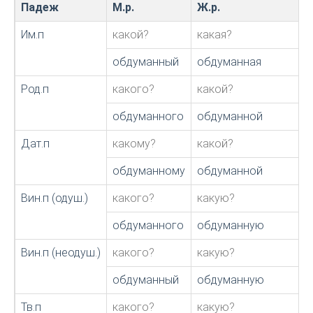
Падеж
М.р.
Ж.р.
Им.п
какой?
какая?
обдуманный
обдуманная
Род.п
какого?
какой?
обдуманного
обдуманной
Дат.п
какому?
какой?
обдуманному
обдуманной
Вин.п (одуш.)
какого?
какую?
обдуманного
обдуманную
Вин.п (неодуш.)
какого?
какую?
обдуманный
обдуманную
Тв.п
какого?
какую?