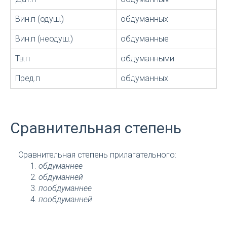
Вин.п (одуш.)
обдуманных
Вин.п (неодуш.)
обдуманные
Тв.п
обдуманными
Пред.п
обдуманных
Сравнительная степень
Сравнительная степень прилагательного:
обдуманнее
обдуманней
пообдуманнее
пообдуманней