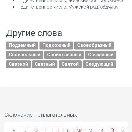
Единственное число, Женский род:
обдуманна
Единственное число, Мужской род:
обдуман
Другие слова
Подземный
Подкожный
Своеобразный
Своевольный
Свойственный
Связанный
Связной
Связный
Святой
Следующий
Склонение прилагательных
А
Б
В
Г
Д
Е
Ж
З
И
Й
К