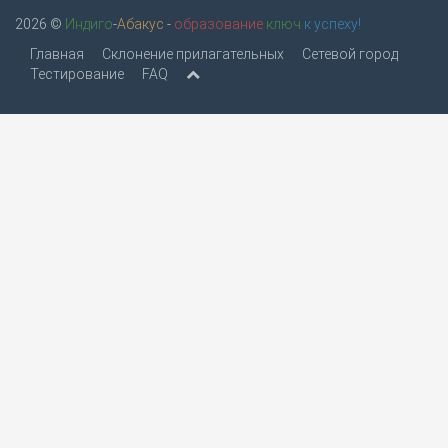
2026 ©
Индиго
-
Абакус
-
образование
ключ
к успеху!
Главная
Склонение прилагательных
Сетевой город
Тестирование
FAQ