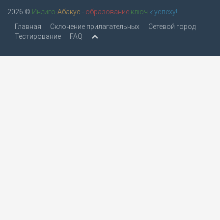
2026 ©
Индиго
-
Абакус
-
образование
ключ
к успеху!
Главная
Склонение прилагательных
Сетевой город
Тестирование
FAQ