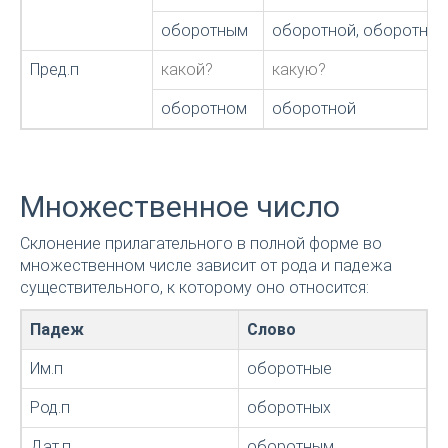
оборотным
оборотной, оборотно
Пред.п
какой?
какую?
оборотном
оборотной
Множественное число
Склонение прилагательного в полной форме во
множественном числе зависит от рода и падежа
существительного, к которому оно относится:
Падеж
Слово
Им.п
оборотные
Род.п
оборотных
Дат.п
оборотным