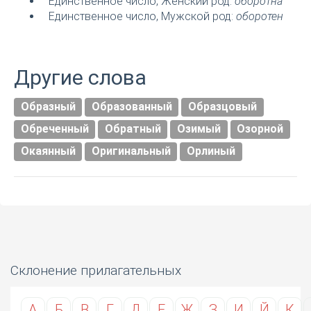
Единственное число, Женский род:
оборотна
Единственное число, Мужской род:
оборотен
Другие слова
Образный
Образованный
Образцовый
Обреченный
Обратный
Озимый
Озорной
Окаянный
Оригинальный
Орлиный
Склонение прилагательных
А
Б
В
Г
Д
Е
Ж
З
И
Й
К