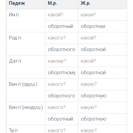
Падеж
М.р.
Ж.р.
Им.п
какой?
какая?
оборотный
оборотная
Род.п
какого?
какой?
оборотного
оборотной
Дат.п
какому?
какой?
оборотному
оборотной
Вин.п (одуш.)
какого?
какую?
оборотного
оборотную
Вин.п (неодуш.)
какого?
какую?
оборотный
оборотную
Тв.п
какого?
какую?