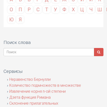
О
П
Р
С
Т
У
Ф
Х
Ц
Ч
Ш
Ю
Я
Поиск слова
Сервисы
Неравенство Бернулли
Количество подмножеств в множестве
Извлечение корня n-ой степени
Дзета функция Римана
Склонение прилагательных