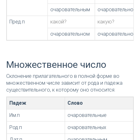
очаровательным
очаровательной,
Пред.п
какой?
какую?
очаровательном
очаровательной
Множественное число
Склонение прилагательного в полной форме во
множественном числе зависит от рода и падежа
существительного, к которому оно относится:
Падеж
Слово
Им.п
очаровательные
Род.п
очаровательных
Дат.п
очаровательным