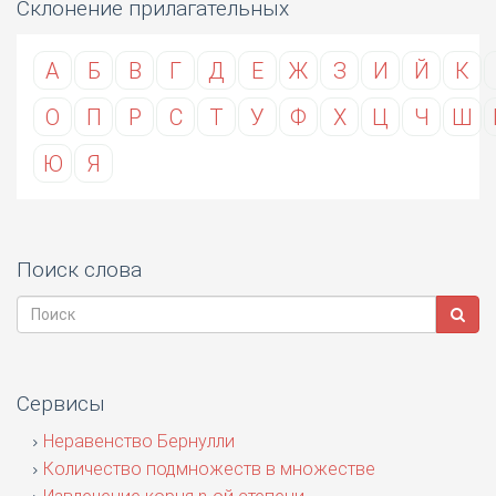
Склонение прилагательных
А
Б
В
Г
Д
Е
Ж
З
И
Й
К
О
П
Р
С
Т
У
Ф
Х
Ц
Ч
Ш
Ю
Я
Поиск слова
Сервисы
Неравенство Бернулли
Количество подмножеств в множестве