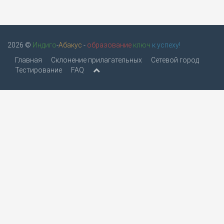
2026 ©
Индиго
-
Абакус
-
образование
ключ
к успеху!
Главная
Склонение прилагательных
Сетевой город
Тестирование
FAQ