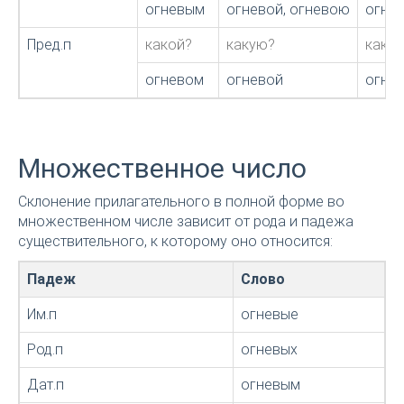
огневым
огневой, огневою
огне
Пред.п
какой?
какую?
како
огневом
огневой
огне
Множественное число
Склонение прилагательного в полной форме во
множественном числе зависит от рода и падежа
существительного, к которому оно относится:
Падеж
Слово
Им.п
огневые
Род.п
огневых
Дат.п
огневым