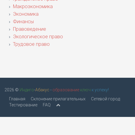
Макроэкономика
Экономика
Финансы
Правоведение
Экологическое право
Трудовое право
2026 ©
Индиго
-
Абакус
-
образование
ключ
к успеху!
Главная
Склонение прилагательных
Сетевой город
Тестирование
FAQ