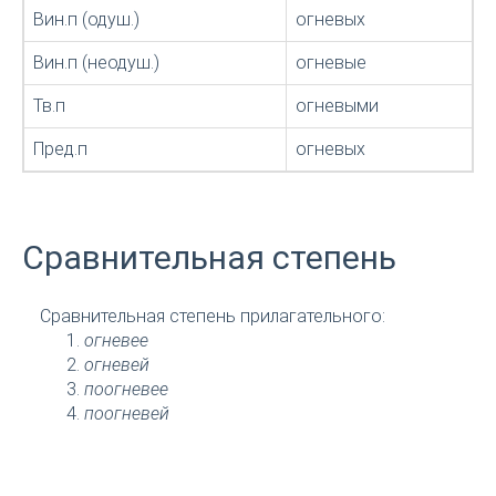
Вин.п (одуш.)
огневых
Вин.п (неодуш.)
огневые
Тв.п
огневыми
Пред.п
огневых
Сравнительная степень
Сравнительная степень прилагательного:
огневее
огневей
поогневее
поогневей