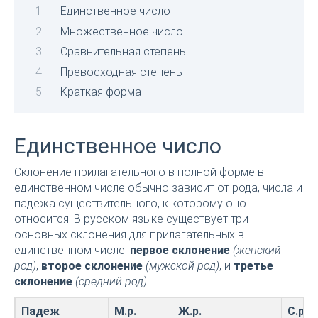
Единственное число
Множественное число
Сравнительная степень
Превосходная степень
Краткая форма
Единственное число
Склонение прилагательного в полной форме в
единственном числе обычно зависит от рода, числа и
падежа существительного, к которому оно
относится. В русском языке существует три
основных склонения для прилагательных в
единственном числе:
первое склонение
(женский
род)
,
второе склонение
(мужской род)
, и
третье
склонение
(средний род)
.
Падеж
М.р.
Ж.р.
С.р.