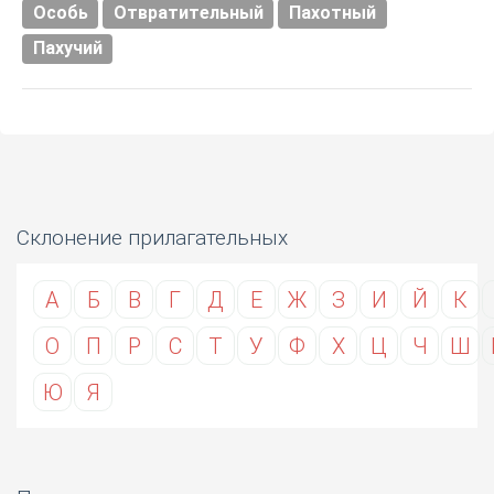
Особь
Отвратительный
Пахотный
Пахучий
Склонение прилагательных
А
Б
В
Г
Д
Е
Ж
З
И
Й
К
О
П
Р
С
Т
У
Ф
Х
Ц
Ч
Ш
Ю
Я