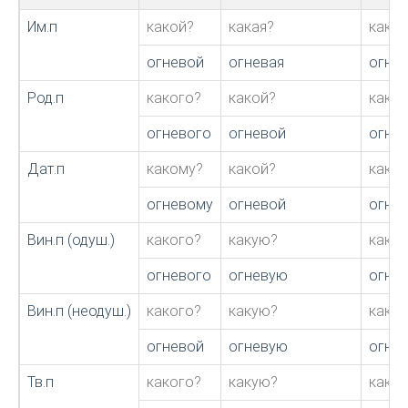
Им.п
какой?
какая?
како
огневой
огневая
огне
Род.п
какого?
какой?
каког
огневого
огневой
огне
Дат.п
какому?
какой?
како
огневому
огневой
огне
Вин.п (одуш.)
какого?
какую?
каког
огневого
огневую
огне
Вин.п (неодуш.)
какого?
какую?
каког
огневой
огневую
огне
Тв.п
какого?
какую?
каког