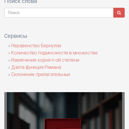
Поиск слова
Сервисы
Неравенство Бернулли
Количество подмножеств в множестве
Извлечение корня n-ой степени
Дзета функция Римана
Склонение прилагательных