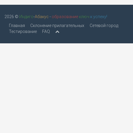
2026 ©
Индиго
-
Абакус
-
образование
ключ
к успеху!
Главная
Склонение прилагательных
Сетевой город
Тестирование
FAQ