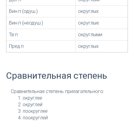
Вин.п (одуш.)
округлых
Вин.п (неодуш.)
округлые
Тв.п
округлыми
Пред.п
округлых
Сравнительная степень
Сравнительная степень прилагательного:
округлее
округлей
поокруглее
поокруглей