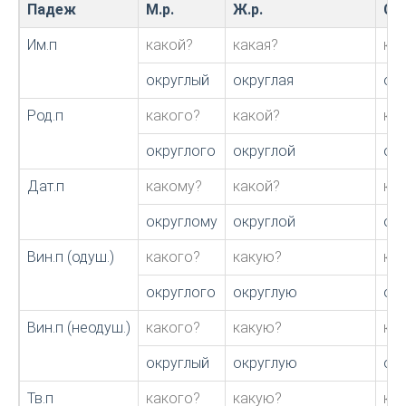
Падеж
М.р.
Ж.р.
С.р
Им.п
какой?
какая?
ка
округлый
округлая
ок
Род.п
какого?
какой?
ка
округлого
округлой
ок
Дат.п
какому?
какой?
ка
округлому
округлой
ок
Вин.п (одуш.)
какого?
какую?
ка
округлого
округлую
ок
Вин.п (неодуш.)
какого?
какую?
ка
округлый
округлую
ок
Тв.п
какого?
какую?
ка