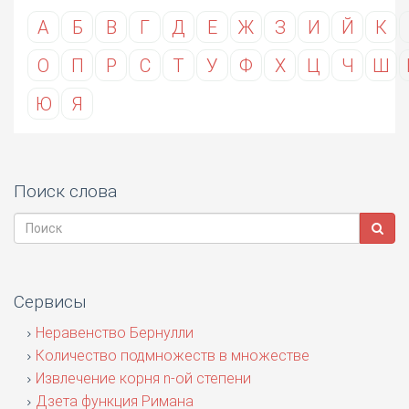
А
Б
В
Г
Д
Е
Ж
З
И
Й
К
О
П
Р
С
Т
У
Ф
Х
Ц
Ч
Ш
Ю
Я
Поиск слова
Сервисы
Неравенство Бернулли
Количество подмножеств в множестве
Извлечение корня n-ой степени
Дзета функция Римана