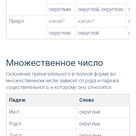
округлым
округлой, округлою
ок
Пред.п
какой?
какую?
ка
округлом
округлой
ок
Множественное число
Склонение прилагательного в полной форме во
множественном числе зависит от рода и падежа
существительного, к которому оно относится:
Падеж
Слово
Им.п
округлые
Род.п
округлых
Дат.п
округлым