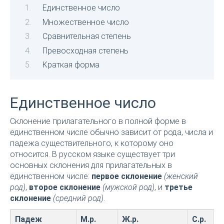
Единственное число
Множественное число
Сравнительная степень
Превосходная степень
Краткая форма
Единственное число
Склонение прилагательного в полной форме в
единственном числе обычно зависит от рода, числа и
падежа существительного, к которому оно
относится. В русском языке существует три
основных склонения для прилагательных в
единственном числе:
первое склонение
(женский
род)
,
второе склонение
(мужской род)
, и
третье
склонение
(средний род)
.
Падеж
М.р.
Ж.р.
С.р.