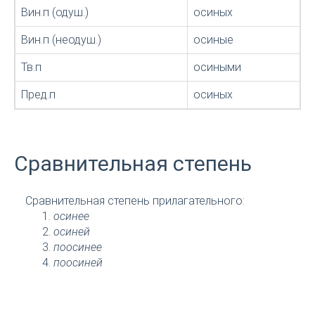
Вин.п (одуш.)
осиных
Вин.п (неодуш.)
осиные
Тв.п
осиными
Пред.п
осиных
Сравнительная степень
Сравнительная степень прилагательного:
осинее
осиней
поосинее
поосиней