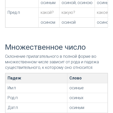
осиным
осиной, осиною
осиным
Пред.п
какой?
какую?
какое?
осином
осиной
осином
Множественное число
Склонение прилагательного в полной форме во
множественном числе зависит от рода и падежа
существительного, к которому оно относится:
Падеж
Слово
Им.п
осиные
Род.п
осиных
Дат.п
осиным