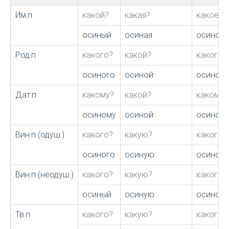
Им.п
какой?
какая?
какое?
осиный
осиная
осиное
Род.п
какого?
какой?
какого?
осиного
осиной
осиного
Дат.п
какому?
какой?
какому?
осиному
осиной
осином
Вин.п (одуш.)
какого?
какую?
какого?
осиного
осиную
осиное
Вин.п (неодуш.)
какого?
какую?
какого?
осиный
осиную
осиное
Тв.п
какого?
какую?
какого?