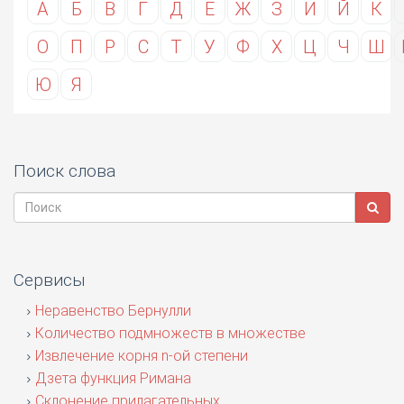
А
Б
В
Г
Д
Е
Ж
З
И
Й
К
О
П
Р
С
Т
У
Ф
Х
Ц
Ч
Ш
Ю
Я
Поиск слова
Сервисы
Неравенство Бернулли
Количество подмножеств в множестве
Извлечение корня n-ой степени
Дзета функция Римана
Склонение прилагательных