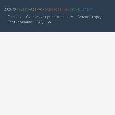
2026 ©
Индиго
-
Абакус
-
образование
ключ
к успеху!
Главная
Склонение прилагательных
Сетевой город
Тестирование
FAQ