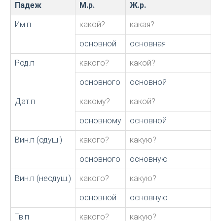
Падеж
М.р.
Ж.р.
С
Им.п
какой?
какая?
основной
основная
Род.п
какого?
какой?
основного
основной
Дат.п
какому?
какой?
основному
основной
Вин.п (одуш.)
какого?
какую?
основного
основную
Вин.п (неодуш.)
какого?
какую?
основной
основную
Тв.п
какого?
какую?