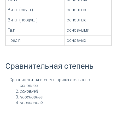
Вин.п (одуш.)
основных
Вин.п (неодуш.)
основные
Тв.п
основными
Пред.п
основных
Сравнительная степень
Сравнительная степень прилагательного:
основнее
основней
поосновнее
поосновней