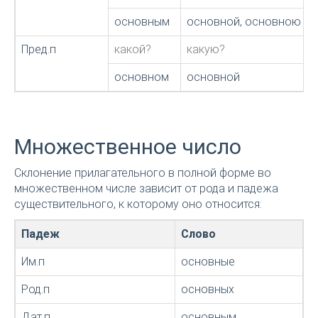
основным
основной, основною
Пред.п
какой?
какую?
основном
основной
Множественное число
Склонение прилагательного в полной форме во
множественном числе зависит от рода и падежа
существительного, к которому оно относится:
Падеж
Слово
Им.п
основные
Род.п
основных
Дат.п
основным