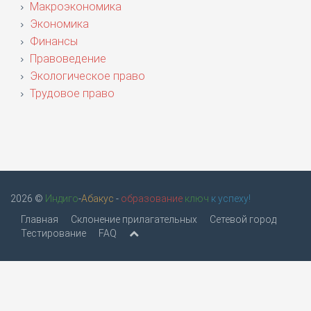
Макроэкономика
Экономика
Финансы
Правоведение
Экологическое право
Трудовое право
2026 ©
Индиго
-
Абакус
-
образование
ключ
к успеху!
Главная
Склонение прилагательных
Сетевой город
Тестирование
FAQ