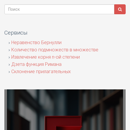
Сервисы
Неравенство Бернулли
Количество подмножеств в множестве
Извлечение корня n-ой степени
Дзета функция Римана
Склонение прилагательных