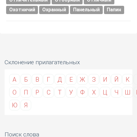
Охотничий
Охранный
Панельный
Папин
Склонение прилагательных
А
Б
В
Г
Д
Е
Ж
З
И
Й
К
О
П
Р
С
Т
У
Ф
Х
Ц
Ч
Ш
Ю
Я
Поиск слова