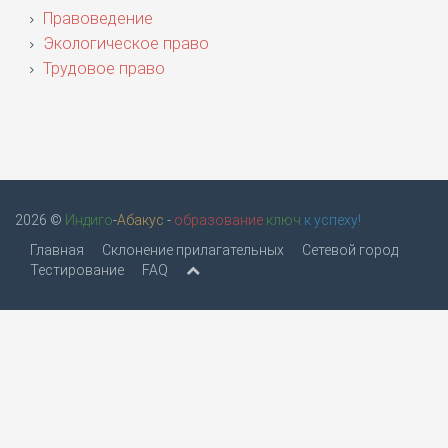
Правоведение
Экологическое право
Трудовое право
2026 ©
Индиго
-
Абакус
-
образование
ключ
к успеху!
Главная
Склонение прилагательных
Сетевой город
Тестирование
FAQ