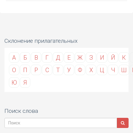
Склонение прилагательных
А
Б
В
Г
Д
Е
Ж
З
И
Й
К
О
П
Р
С
Т
У
Ф
Х
Ц
Ч
Ш
Ю
Я
Поиск слова