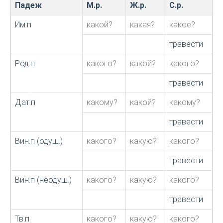
Падеж
М.р.
Ж.р.
С.р.
Им.п
какой?
какая?
какое?
травести
Род.п
какого?
какой?
какого?
травести
Дат.п
какому?
какой?
какому?
травести
Вин.п (одуш.)
какого?
какую?
какого?
травести
Вин.п (неодуш.)
какого?
какую?
какого?
травести
Тв.п
какого?
какую?
какого?