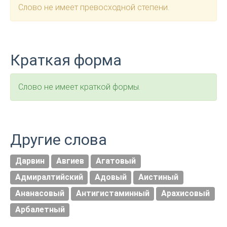
Слово не имеет превосходной степени.
Краткая форма
Слово не имеет краткой формы.
Другие слова
Дарвин
Авгиев
Агатовый
Адмиралтийский
Адовый
Аистиный
Ананасовый
Антигистаминный
Арахисовый
Арбалетный