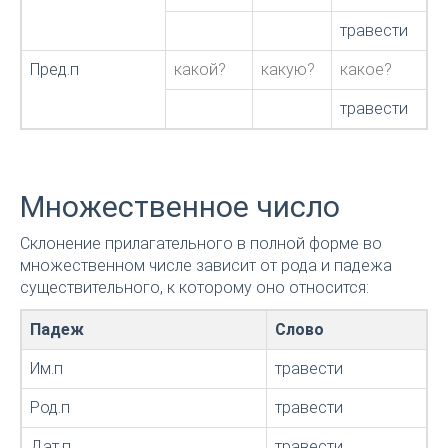
травести
Пред.п
какой?
какую?
какое?
травести
Множественное число
Склонение прилагательного в полной форме во
множественном числе зависит от рода и падежа
существительного, к которому оно относится:
Падеж
Слово
Им.п
травести
Род.п
травести
Дат.п
травести