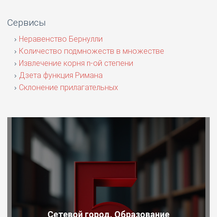
Сервисы
Неравенство Бернулли
Количество подмножеств в множестве
Извлечение корня n-ой степени
Дзета функция Римана
Склонение прилагательных
Сетевой город. Образование