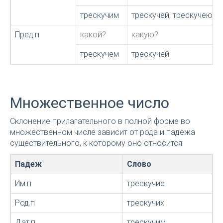
трескучим
трескучей, трескучею
Пред.п
какой?
какую?
трескучем
трескучей
Множественное число
Склонение прилагательного в полной форме во
множественном числе зависит от рода и падежа
существительного, к которому оно относится:
Падеж
Слово
Им.п
трескучие
Род.п
трескучих
Дат.п
трескучим