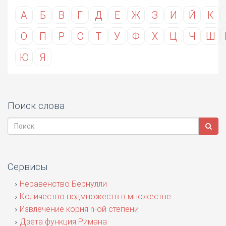
А
Б
В
Г
Д
Е
Ж
З
И
Й
К
О
П
Р
С
Т
У
Ф
Х
Ц
Ч
Ш
Ю
Я
Поиск слова
Сервисы
Неравенство Бернулли
Количество подмножеств в множестве
Извлечение корня n-ой степени
Дзета функция Римана