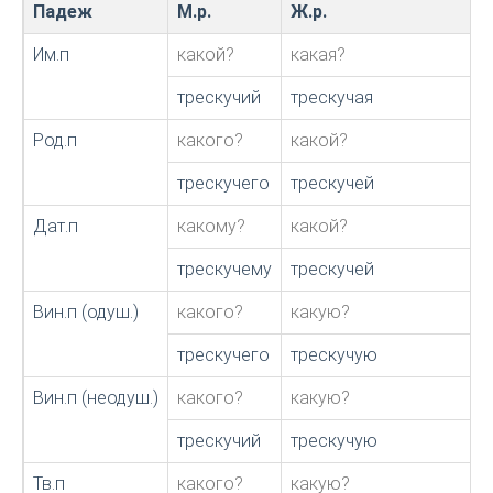
Падеж
М.р.
Ж.р.
Им.п
какой?
какая?
трескучий
трескучая
Род.п
какого?
какой?
трескучего
трескучей
Дат.п
какому?
какой?
трескучему
трескучей
Вин.п (одуш.)
какого?
какую?
трескучего
трескучую
Вин.п (неодуш.)
какого?
какую?
трескучий
трескучую
Тв.п
какого?
какую?