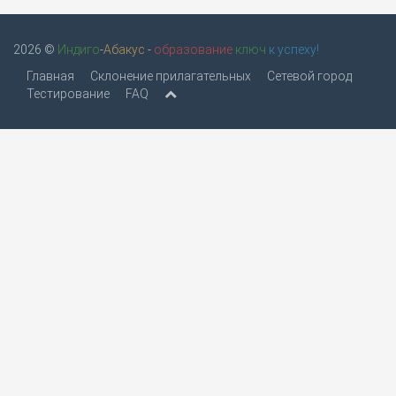
2026 ©
Индиго
-
Абакус
-
образование
ключ
к успеху!
Главная
Склонение прилагательных
Сетевой город
Тестирование
FAQ