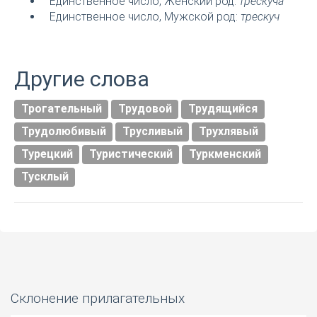
Единственное число, Женский род:
трескуча
Единственное число, Мужской род:
трескуч
Другие слова
Трогательный
Трудовой
Трудящийся
Трудолюбивый
Трусливый
Трухлявый
Турецкий
Туристический
Туркменский
Тусклый
Склонение прилагательных