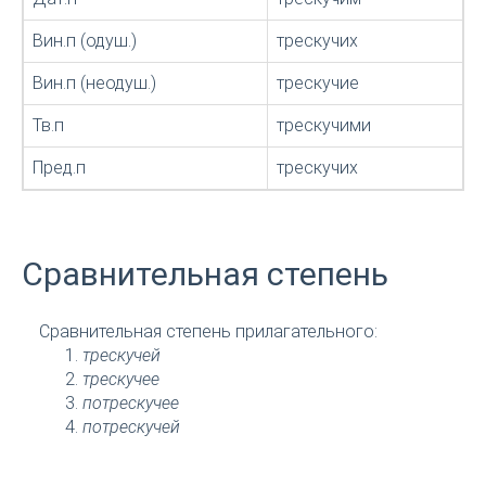
Вин.п (одуш.)
трескучих
Вин.п (неодуш.)
трескучие
Тв.п
трескучими
Пред.п
трескучих
Сравнительная степень
Сравнительная степень прилагательного:
трескучей
трескучее
потрескучее
потрескучей