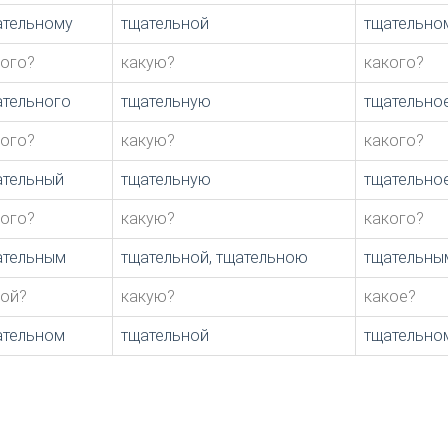
ательному
тщательной
тщательно
кого?
какую?
какого?
ательного
тщательную
тщательно
кого?
какую?
какого?
ательный
тщательную
тщательно
кого?
какую?
какого?
ательным
тщательной, тщательною
тщательны
кой?
какую?
какое?
ательном
тщательной
тщательно