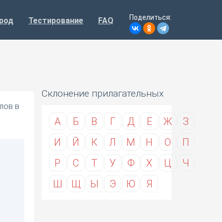
Поделиться:
род
Тестирование
FAQ
Склонение прилагательных
лов в
А
Б
В
Г
Д
Е
Ж
З
И
Й
К
Л
М
Н
О
П
Р
С
Т
У
Ф
Х
Ц
Ч
Ш
Щ
Ы
Э
Ю
Я