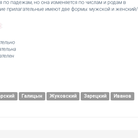
я по падежам, но она изменяется по числам и родам в
ткие прилагательные имеют две формы: мужской и женский/
:
»
тельно
ательна
ателен
арский
Галицын
Жуковский
Зарецкий
Иванов