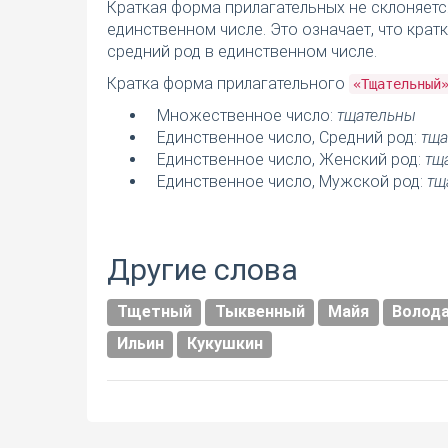
Краткая форма прилагательных не склоняетс
единственном числе. Это означает, что кра
средний род в единственном числе.
Кратка форма прилагательного
«Тщательный
Множественное число:
тщательны
Единственное число, Средний род:
тща
Единственное число, Женский род:
тщ
Единственное число, Мужской род:
тщ
Другие слова
Тщетный
Тыквенный
Майя
Волод
Ильин
Кукушкин