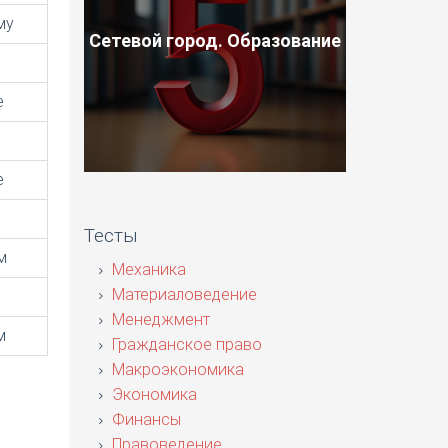
му
Сетевой город. Образование
е
е
Тесты
м
Механика
Материаловедение
Менеджмент
м
Гражданское право
Макроэкономика
Экономика
Финансы
Правоведение