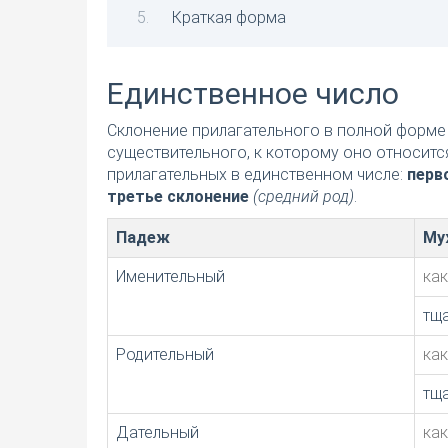
Краткая форма
Единственное число
Склонение прилагательного в полной форме 
существительного, к которому оно относитс
прилагательных в единственном числе:
перв
третье склонение
(средний род)
.
Падеж
Му
Именительный
ка
тщ
Родительный
ка
тщ
Дательный
ка