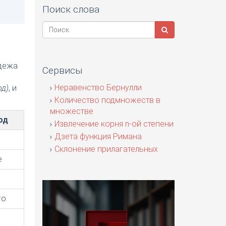
Поиск слова
адежа
Сервисы
я
Неравенство Бернулли
од)
, и
Количество подмножеств в
множестве
од
Извлечение корня n-ой степени
Дзета функция Римана
Склонение прилагательных
е
го