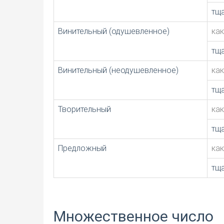
тщ
Винительный (одушевленное)
ка
тщ
Винительный (неодушевленное)
ка
тщ
Творительный
ка
тщ
Предложный
ка
тщ
Множественное число