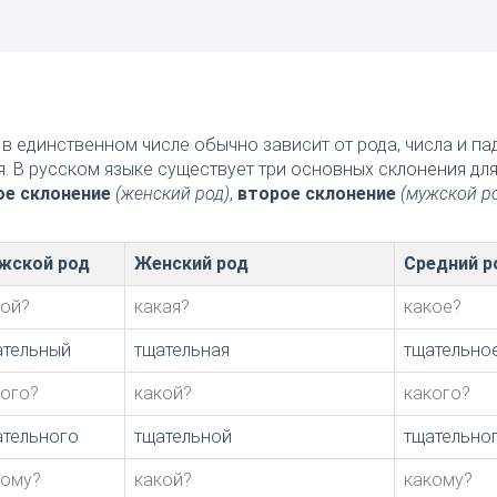
в единственном числе обычно зависит от рода, числа и п
я. В русском языке существует три основных склонения дл
ое склонение
(женский род)
,
второе склонение
(мужской р
жской род
Женский род
Средний р
кой?
какая?
какое?
ательный
тщательная
тщательно
кого?
какой?
какого?
ательного
тщательной
тщательно
кому?
какой?
какому?