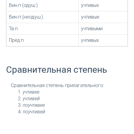
Вин.п (одуш.)
учтивых
Вин.п (неодуш.)
учтивые
Тв.п
учтивыми
Пред.п
учтивых
Сравнительная степень
Сравнительная степень прилагательного:
учтивее
учтивей
поучтивее
поучтивей