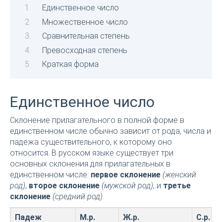
Единственное число
Множественное число
Сравнительная степень
Превосходная степень
Краткая форма
Единственное число
Склонение прилагательного в полной форме в
единственном числе обычно зависит от рода, числа и
падежа существительного, к которому оно
относится. В русском языке существует три
основных склонения для прилагательных в
единственном числе:
первое склонение
(женский
род)
,
второе склонение
(мужской род)
, и
третье
склонение
(средний род)
.
Падеж
М.р.
Ж.р.
С.р.