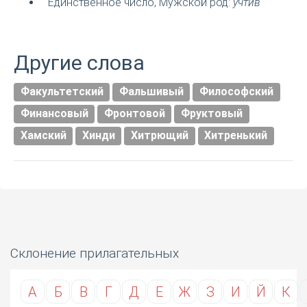
Единственное число, Мужской род:
учтив
Другие слова
Факультетский
Фальшивый
Философский
Финансовый
Фронтовой
Фруктовый
Хамский
Хинди
Хитрющий
Хитренький
Склонение прилагательных
А
Б
В
Г
Д
Е
Ж
З
И
Й
К