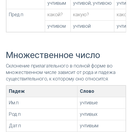
учтивым
учтивой, учтивою
учтив
Пред.п
какой?
какую?
какое?
учтивом
учтивой
учтив
Множественное число
Склонение прилагательного в полной форме во
множественном числе зависит от рода и падежа
существительного, к которому оно относится:
Падеж
Слово
Им.п
учтивые
Род.п
учтивых
Дат.п
учтивым