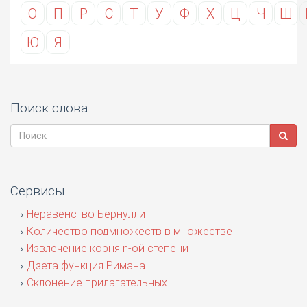
О
П
Р
С
Т
У
Ф
Х
Ц
Ч
Ш
Ю
Я
Поиск слова
Сервисы
Неравенство Бернулли
Количество подмножеств в множестве
Извлечение корня n-ой степени
Дзета функция Римана
Склонение прилагательных