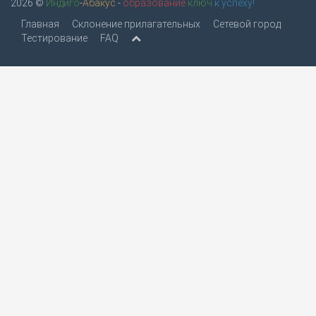
2026 ©
Индиго
-
Абакус
-
образование
ключ
к успеху!
Главная
Склонение прилагательных
Сетевой город
Тестирование
FAQ