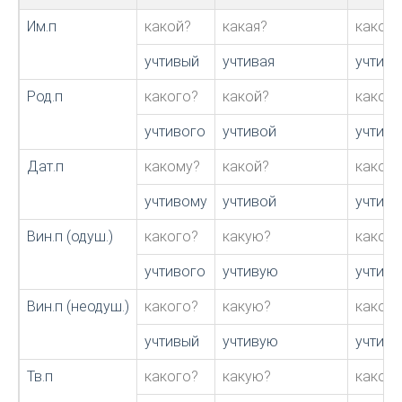
Им.п
какой?
какая?
какое?
учтивый
учтивая
учтиво
Род.п
какого?
какой?
какого
учтивого
учтивой
учтиво
Дат.п
какому?
какой?
каком
учтивому
учтивой
учтив
Вин.п (одуш.)
какого?
какую?
какого
учтивого
учтивую
учтиво
Вин.п (неодуш.)
какого?
какую?
какого
учтивый
учтивую
учтиво
Тв.п
какого?
какую?
какого