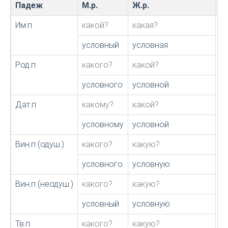
Падеж
М.р.
Ж.р.
С.
Им.п
какой?
какая?
к
условный
условная
у
Род.п
какого?
какой?
к
условного
условной
у
Дат.п
какому?
какой?
к
условному
условной
у
Вин.п (одуш.)
какого?
какую?
к
условного
условную
у
Вин.п (неодуш.)
какого?
какую?
к
условный
условную
у
Тв.п
какого?
какую?
к