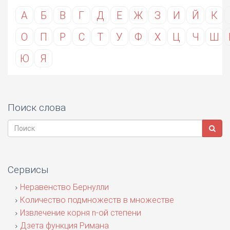
А
Б
В
Г
Д
Е
Ж
З
И
Й
К
О
П
Р
С
Т
У
Ф
Х
Ц
Ч
Ш
Ю
Я
Поиск слова
Сервисы
Неравенство Бернулли
Количество подмножеств в множестве
Извлечение корня n-ой степени
Дзета функция Римана