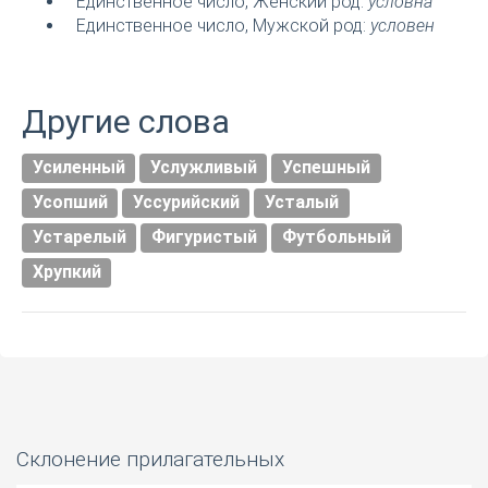
Единственное число, Женский род:
условна
Единственное число, Мужской род:
условен
Другие слова
Усиленный
Услужливый
Успешный
Усопший
Уссурийский
Усталый
Устарелый
Фигуристый
Футбольный
Хрупкий
Склонение прилагательных