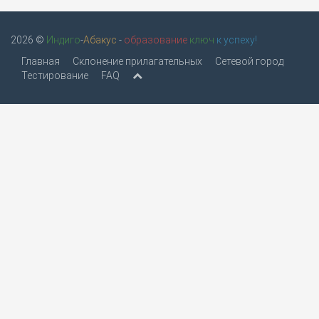
2026 ©
Индиго
-
Абакус
-
образование
ключ
к успеху!
Главная
Склонение прилагательных
Сетевой город
Тестирование
FAQ