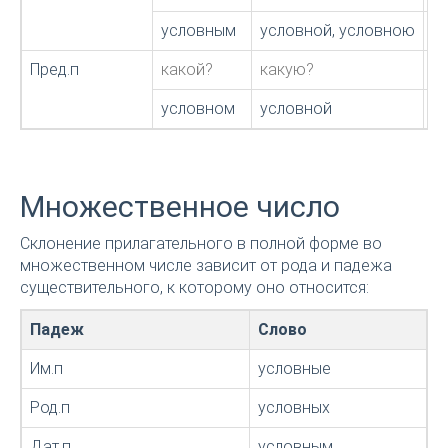
условным
условной, условною
у
Пред.п
какой?
какую?
к
условном
условной
у
Множественное число
Склонение прилагательного в полной форме во
множественном числе зависит от рода и падежа
существительного, к которому оно относится:
Падеж
Слово
Им.п
условные
Род.п
условных
Дат.п
условным