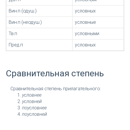
Вин.п (одуш.)
условных
Вин.п (неодуш.)
условные
Тв.п
условными
Пред.п
условных
Сравнительная степень
Сравнительная степень прилагательного:
условнее
условней
поусловнее
поусловней