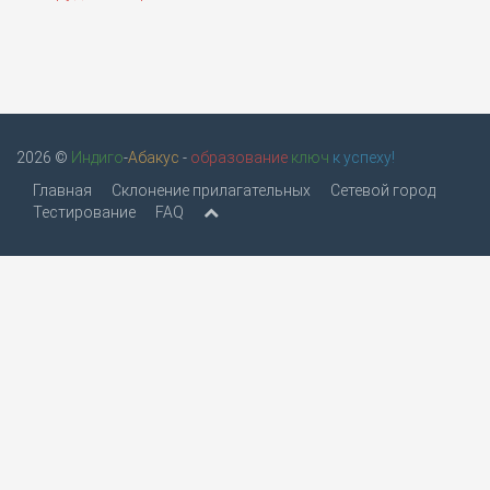
2026 ©
Индиго
-
Абакус
-
образование
ключ
к успеху!
Главная
Склонение прилагательных
Сетевой город
Тестирование
FAQ