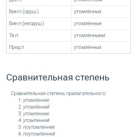
Вин.п (одуш.)
утомлённых
Вин.п (неодуш.)
утомлённые
Тв.п
утомлёнными
Пред.п
утомлённых
Сравнительная степень
Сравнительная степень прилагательного:
утомлённее
утомлённей
утомленнее
утомленней
поутомлённее
поутомлённей