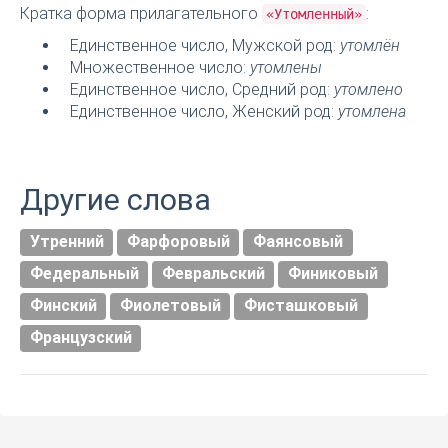
Кратка форма прилагательного
:
«Утомленный»
Единственное число, Мужской род:
утомлён
Множественное число:
утомлены
Единственное число, Средний род:
утомлено
Единственное число, Женский род:
утомлена
Другие слова
Утренний
Фарфоровый
Фаянсовый
Федеральный
Февральский
Финиковый
Финский
Фиолетовый
Фисташковый
Французский