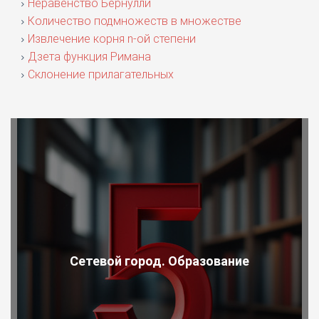
Неравенство Бернулли
Количество подмножеств в множестве
Извлечение корня n-ой степени
Дзета функция Римана
Склонение прилагательных
Сетевой город. Образование