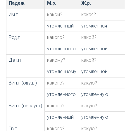
Падеж
М.р.
Ж.р.
Им.п
какой?
какая?
утомлённый
утомлённая
Род.п
какого?
какой?
утомлённого
утомлённой
Дат.п
какому?
какой?
утомлённому
утомлённой
Вин.п (одуш.)
какого?
какую?
утомлённого
утомлённую
Вин.п (неодуш.)
какого?
какую?
утомлённый
утомлённую
Тв.п
какого?
какую?