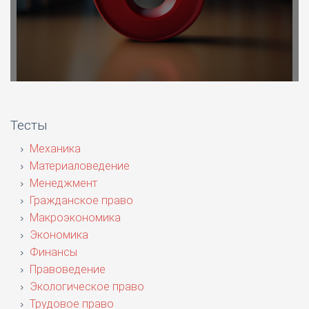
Тесты
Механика
Материаловедение
Менеджмент
Гражданское право
Макроэкономика
Экономика
Финансы
Правоведение
Экологическое право
Трудовое право