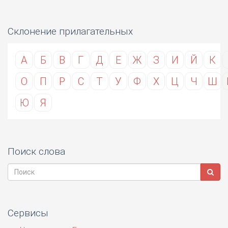
Склонение прилагательных
А
Б
В
Г
Д
Е
Ж
З
И
Й
К
О
П
Р
С
Т
У
Ф
Х
Ц
Ч
Ш
Ю
Я
Поиск слова
Сервисы