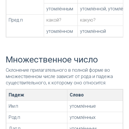
утомлённым
утомлённой, утомлён
Пред.п
какой?
какую?
утомлённом
утомлённой
Множественное число
Склонение прилагательного в полной форме во
множественном числе зависит от рода и падежа
существительного, к которому оно относится:
Падеж
Слово
Им.п
утомлённые
Род.п
утомлённых
Дат.п
утомлённым