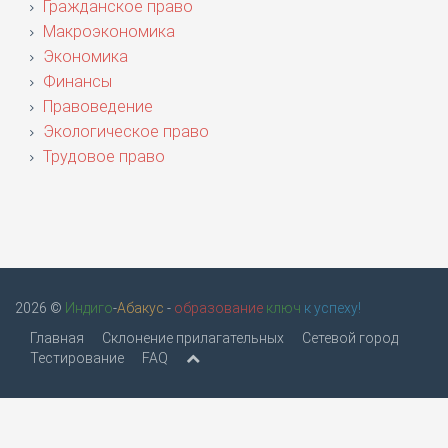
Гражданское право
Макроэкономика
Экономика
Финансы
Правоведение
Экологическое право
Трудовое право
2026 ©
Индиго
-
Абакус
-
образование
ключ
к успеху!
Главная
Склонение прилагательных
Сетевой город
Тестирование
FAQ