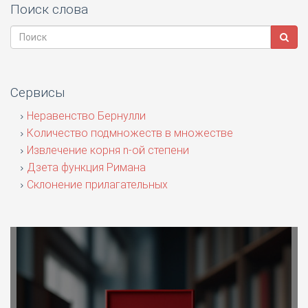
Поиск слова
Сервисы
Неравенство Бернулли
Количество подмножеств в множестве
Извлечение корня n-ой степени
Дзета функция Римана
Склонение прилагательных