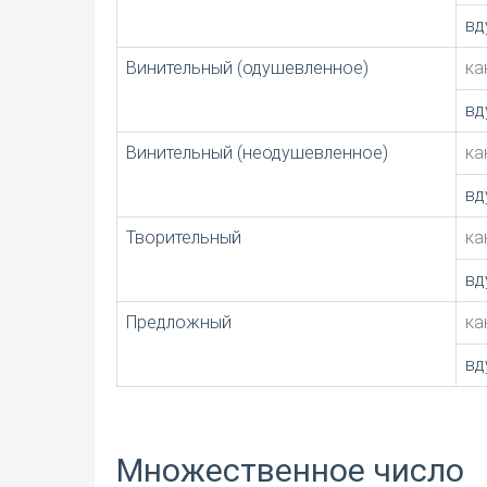
вд
Винительный (одушевленное)
ка
вд
Винительный (неодушевленное)
ка
вд
Творительный
ка
вд
Предложный
ка
вд
Множественное число