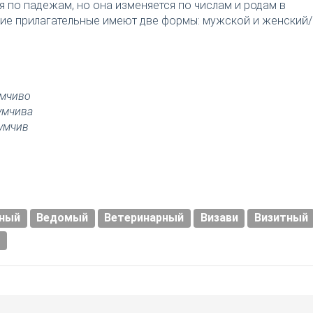
я по падежам, но она изменяется по числам и родам в
ткие прилагательные имеют две формы: мужской и женский/
мчиво
умчива
умчив
вный
Ведомый
Ветеринарный
Визави
Визитный