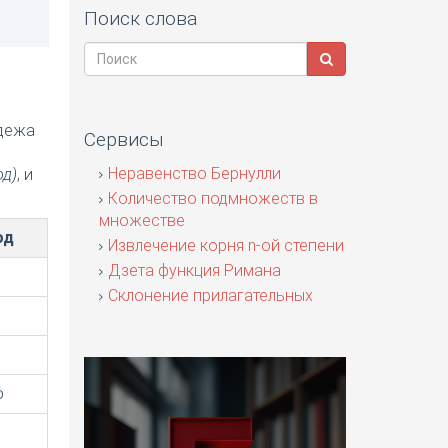
Поиск слова
адежа
Сервисы
я
Неравенство Бернулли
од)
, и
Количество подмножеств в
множестве
од
Извлечение корня n-ой степени
Дзета функция Римана
Склонение прилагательных
о