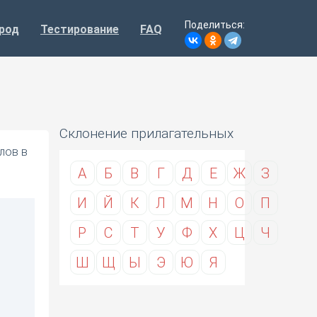
Поделиться:
род
Тестирование
FAQ
Склонение прилагательных
лов в
А
Б
В
Г
Д
Е
Ж
З
И
Й
К
Л
М
Н
О
П
Р
С
Т
У
Ф
Х
Ц
Ч
Ш
Щ
Ы
Э
Ю
Я