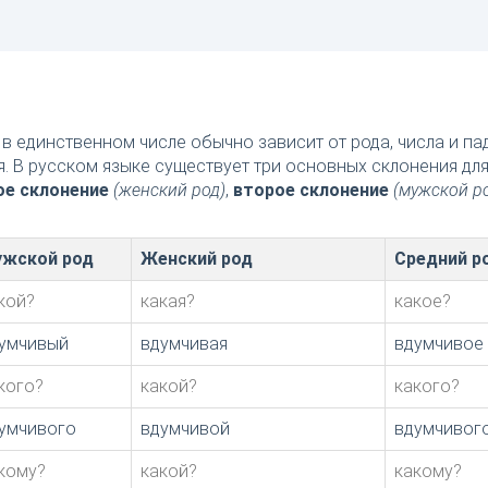
в единственном числе обычно зависит от рода, числа и п
я. В русском языке существует три основных склонения дл
ое склонение
(женский род)
,
второе склонение
(мужской р
жской род
Женский род
Средний р
кой?
какая?
какое?
умчивый
вдумчивая
вдумчивое
кого?
какой?
какого?
умчивого
вдумчивой
вдумчивог
кому?
какой?
какому?