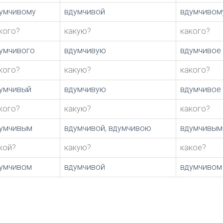
умчивому
вдумчивой
вдумчивом
кого?
какую?
какого?
умчивого
вдумчивую
вдумчивое
кого?
какую?
какого?
умчивый
вдумчивую
вдумчивое
кого?
какую?
какого?
умчивым
вдумчивой, вдумчивою
вдумчивым
кой?
какую?
какое?
умчивом
вдумчивой
вдумчивом