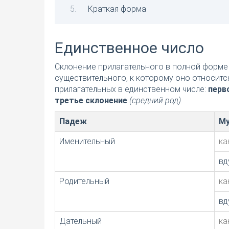
Краткая форма
Единственное число
Склонение прилагательного в полной форме 
существительного, к которому оно относитс
прилагательных в единственном числе:
перв
третье склонение
(средний род)
.
Падеж
Му
Именительный
ка
вд
Родительный
ка
вд
Дательный
ка