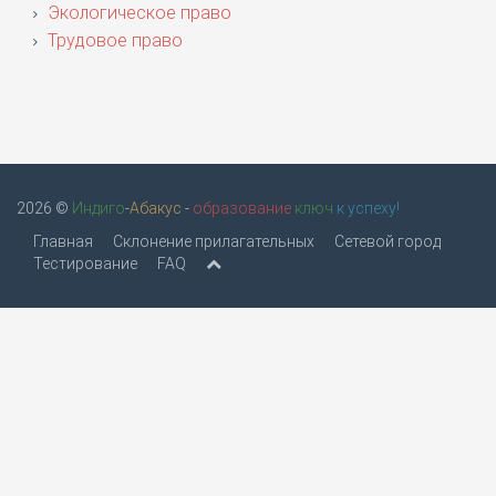
Экологическое право
Трудовое право
2026 ©
Индиго
-
Абакус
-
образование
ключ
к успеху!
Главная
Склонение прилагательных
Сетевой город
Тестирование
FAQ