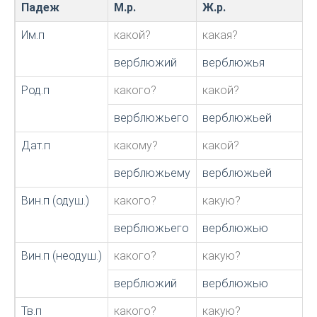
Падеж
М.р.
Ж.р.
Им.п
какой?
какая?
верблюжий
верблюжья
Род.п
какого?
какой?
верблюжьего
верблюжьей
Дат.п
какому?
какой?
верблюжьему
верблюжьей
Вин.п (одуш.)
какого?
какую?
верблюжьего
верблюжью
Вин.п (неодуш.)
какого?
какую?
верблюжий
верблюжью
Тв.п
какого?
какую?