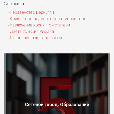
Сервисы
Неравенство Бернулли
Количество подмножеств в множестве
Извлечение корня n-ой степени
Дзета функция Римана
Склонение прилагательных
Сетевой город. Образование