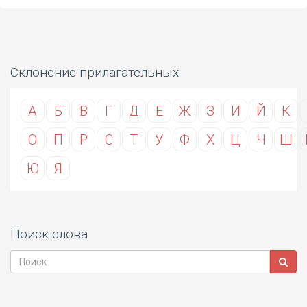
Склонение прилагательных
А
Б
В
Г
Д
Е
Ж
З
И
Й
К
О
П
Р
С
Т
У
Ф
Х
Ц
Ч
Ш
Ю
Я
Поиск слова