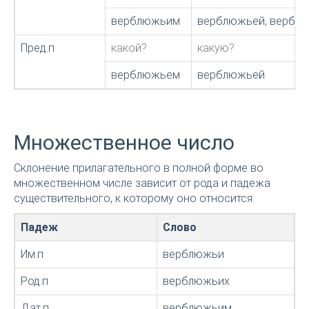
верблюжьим
верблюжьей, вербл
Пред.п
какой?
какую?
верблюжьем
верблюжьей
Множественное число
Склонение прилагательного в полной форме во
множественном числе зависит от рода и падежа
существительного, к которому оно относится:
Падеж
Слово
Им.п
верблюжьи
Род.п
верблюжьих
Дат.п
верблюжьим