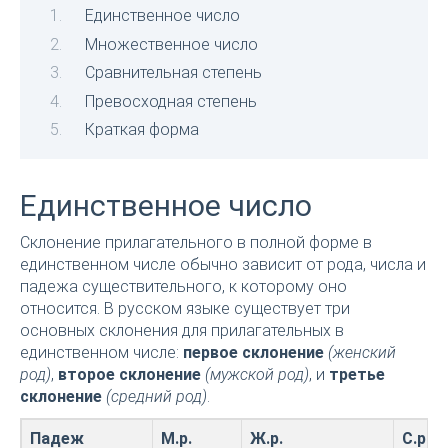
Единственное число
Множественное число
Сравнительная степень
Превосходная степень
Краткая форма
Единственное число
Склонение прилагательного в полной форме в
единственном числе обычно зависит от рода, числа и
падежа существительного, к которому оно
относится. В русском языке существует три
основных склонения для прилагательных в
единственном числе:
первое склонение
(женский
род)
,
второе склонение
(мужской род)
, и
третье
склонение
(средний род)
.
Падеж
М.р.
Ж.р.
С.р.