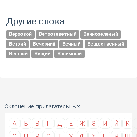
Другие слова
Верховой
Ветхозаветный
Вечнозеленый
Ветхий
Вечерний
Вечный
Вещественный
Вешний
Вещий
Взаимный
Склонение прилагательных
А
Б
В
Г
Д
Е
Ж
З
И
Й
К
О
П
Р
С
Т
У
Ф
Х
Ц
Ч
Ш