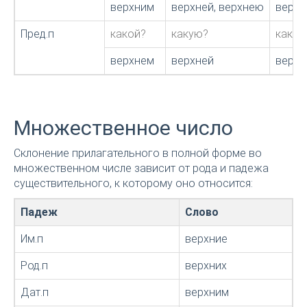
верхним
верхней, верхнею
верхн
Пред.п
какой?
какую?
какое
верхнем
верхней
верхн
Множественное число
Склонение прилагательного в полной форме во
множественном числе зависит от рода и падежа
существительного, к которому оно относится:
Падеж
Слово
Им.п
верхние
Род.п
верхних
Дат.п
верхним