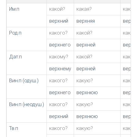
Им.п
какой?
какая?
какое
верхний
верхняя
верхн
Род.п
какого?
какой?
каког
верхнего
верхней
верхн
Дат.п
какому?
какой?
каком
верхнему
верхней
верхн
Вин.п (одуш.)
какого?
какую?
каког
верхнего
верхнюю
верхн
Вин.п (неодуш.)
какого?
какую?
каког
верхний
верхнюю
верхн
Тв.п
какого?
какую?
каког