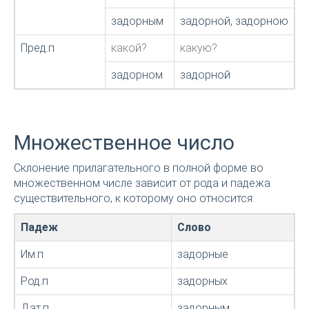
задорным
задорной, задорною
з
Пред.п
какой?
какую?
к
задорном
задорной
з
Множественное число
Склонение прилагательного в полной форме во
множественном числе зависит от рода и падежа
существительного, к которому оно относится:
Падеж
Слово
Им.п
задорные
Род.п
задорных
Дат.п
задорным