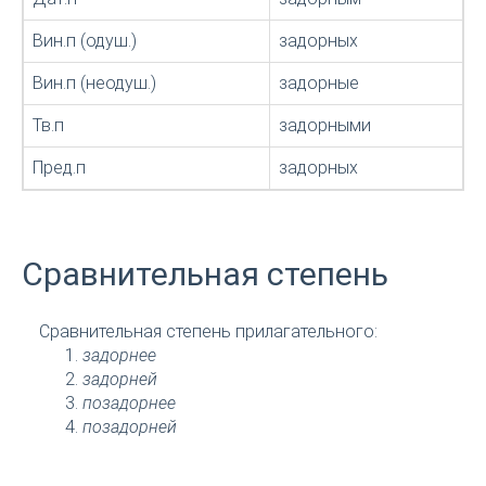
Вин.п (одуш.)
задорных
Вин.п (неодуш.)
задорные
Тв.п
задорными
Пред.п
задорных
Сравнительная степень
Сравнительная степень прилагательного:
задорнее
задорней
позадорнее
позадорней