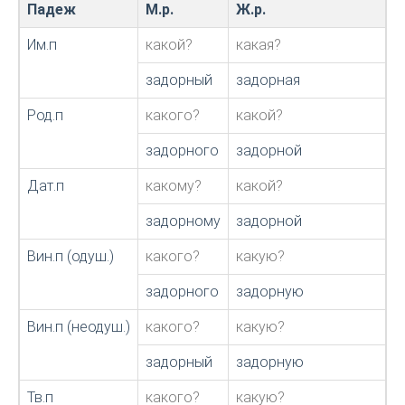
Падеж
М.р.
Ж.р.
С
Им.п
какой?
какая?
к
задорный
задорная
з
Род.п
какого?
какой?
к
задорного
задорной
з
Дат.п
какому?
какой?
к
задорному
задорной
з
Вин.п (одуш.)
какого?
какую?
к
задорного
задорную
з
Вин.п (неодуш.)
какого?
какую?
к
задорный
задорную
з
Тв.п
какого?
какую?
к