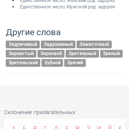
Единственное число, Женский род:
задорна
Единственное число, Мужской род:
задорен
Другие слова
Задумчивый
Задушевный
Зажиточный
Зернистый
Зерновой
Зрительный
Зрелый
Зрительский
Зубной
Зрячий
Склонение прилагательных
А
Б
В
Г
Д
Е
Ж
З
И
Й
К