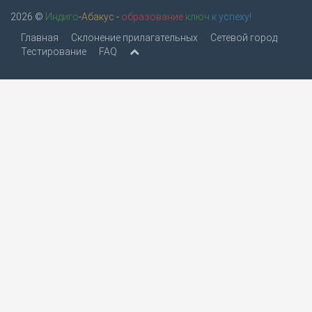
2026 ©
Индиго
-
Абакус
-
образование
ключ
к успеху!
Главная
Склонение прилагательных
Сетевой город
Тестирование
FAQ