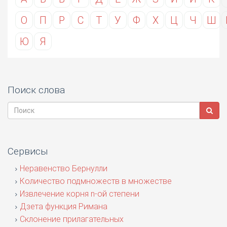
О
П
Р
С
Т
У
Ф
Х
Ц
Ч
Ш
Ю
Я
Поиск слова
Сервисы
Неравенство Бернулли
Количество подмножеств в множестве
Извлечение корня n-ой степени
Дзета функция Римана
Склонение прилагательных