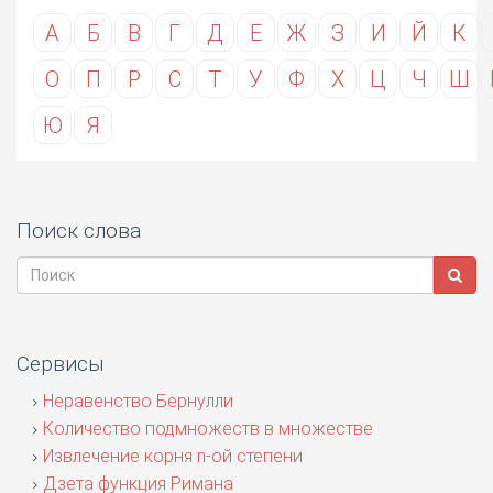
А
Б
В
Г
Д
Е
Ж
З
И
Й
К
О
П
Р
С
Т
У
Ф
Х
Ц
Ч
Ш
Ю
Я
Поиск слова
Сервисы
Неравенство Бернулли
Количество подмножеств в множестве
Извлечение корня n-ой степени
Дзета функция Римана