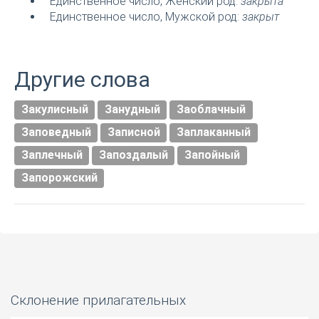
Единственное число, Женский род:
закрыта
Единственное число, Мужской род:
закрыт
Другие слова
Закулисный
Занудный
Заоблачный
Заповедный
Записной
Заплаканный
Заплечный
Запоздалый
Запойный
Запорожский
Склонение прилагательных