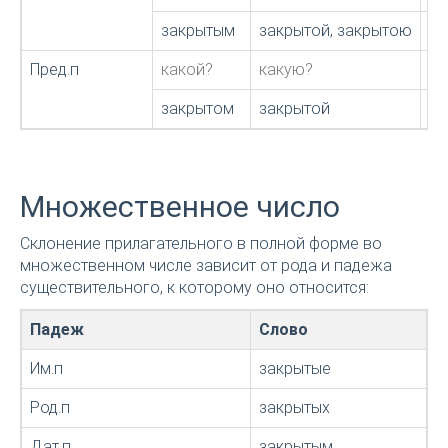
закрытым
закрытой, закрытою
за
Пред.п
какой?
какую?
ка
закрытом
закрытой
за
Множественное число
Склонение прилагательного в полной форме во
множественном числе зависит от рода и падежа
существительного, к которому оно относится:
Падеж
Слово
Им.п
закрытые
Род.п
закрытых
Дат.п
закрытым