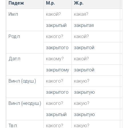
Падеж
М.р.
Ж.р.
С.
Им.п
какой?
какая?
ка
закрытый
закрытая
за
Род.п
какого?
какой?
ка
закрытого
закрытой
за
Дат.п
какому?
какой?
ка
закрытому
закрытой
за
Вин.п (одуш.)
какого?
какую?
ка
закрытого
закрытую
за
Вин.п (неодуш.)
какого?
какую?
ка
закрытый
закрытую
за
Тв.п
какого?
какую?
ка