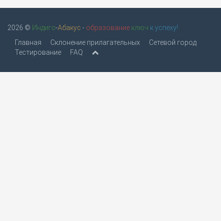
2026 ©
Индиго
-
Абакус
-
образование
ключ
к успеху!
Главная
Склонение прилагательных
Сетевой город
Тестирование
FAQ