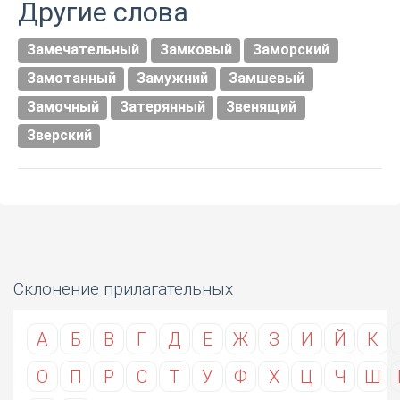
Другие слова
Замечательный
Замковый
Заморский
Замотанный
Замужний
Замшевый
Замочный
Затерянный
Звенящий
Зверский
Склонение прилагательных
А
Б
В
Г
Д
Е
Ж
З
И
Й
К
О
П
Р
С
Т
У
Ф
Х
Ц
Ч
Ш