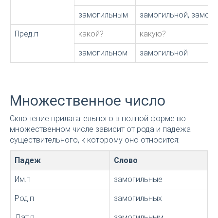
замогильным
замогильной, замог
Пред.п
какой?
какую?
замогильном
замогильной
Множественное число
Склонение прилагательного в полной форме во
множественном числе зависит от рода и падежа
существительного, к которому оно относится:
Падеж
Слово
Им.п
замогильные
Род.п
замогильных
Дат.п
замогильным