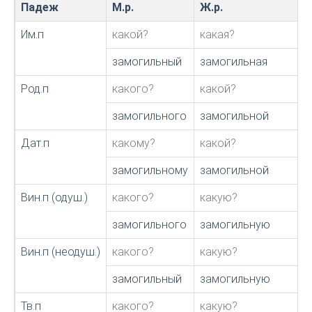
Падеж
М.р.
Ж.р.
Им.п
какой?
какая?
замогильный
замогильная
Род.п
какого?
какой?
замогильного
замогильной
Дат.п
какому?
какой?
замогильному
замогильной
Вин.п (одуш.)
какого?
какую?
замогильного
замогильную
Вин.п (неодуш.)
какого?
какую?
замогильный
замогильную
Тв.п
какого?
какую?