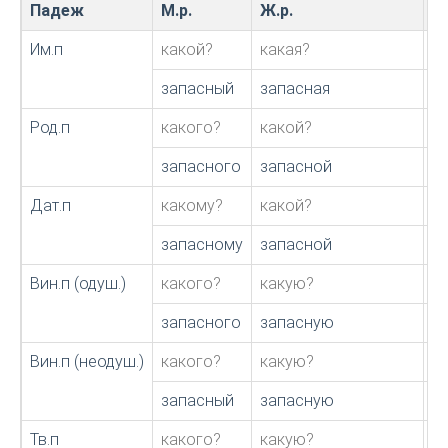
Падеж
М.р.
Ж.р.
С.
Им.п
какой?
какая?
к
запасный
запасная
з
Род.п
какого?
какой?
к
запасного
запасной
з
Дат.п
какому?
какой?
к
запасному
запасной
з
Вин.п (одуш.)
какого?
какую?
к
запасного
запасную
з
Вин.п (неодуш.)
какого?
какую?
к
запасный
запасную
з
Тв.п
какого?
какую?
к