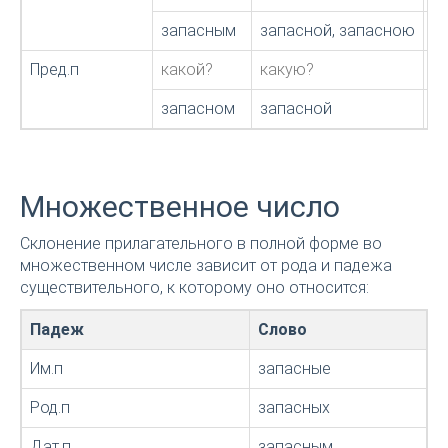
запасным
запасной, запасною
з
Пред.п
какой?
какую?
к
запасном
запасной
з
Множественное число
Склонение прилагательного в полной форме во
множественном числе зависит от рода и падежа
существительного, к которому оно относится:
Падеж
Слово
Им.п
запасные
Род.п
запасных
Дат.п
запасным