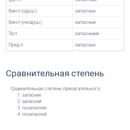
Вин.п (одуш.)
запасных
Вин.п (неодуш.)
запасные
Тв.п
запасными
Пред.п
запасных
Сравнительная степень
Сравнительная степень прилагательного:
запаснее
запасней
позапаснее
позапасней