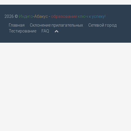
2026 ©
Индиго
-
Абакус
-
образование
ключ
к успеху!
Главная
Склонение прилагательных
Сетевой город
Тестирование
FAQ