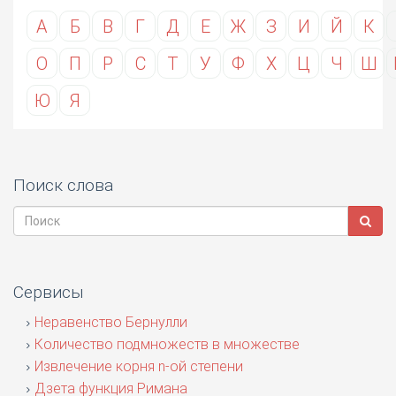
А
Б
В
Г
Д
Е
Ж
З
И
Й
К
О
П
Р
С
Т
У
Ф
Х
Ц
Ч
Ш
Ю
Я
Поиск слова
Сервисы
Неравенство Бернулли
Количество подмножеств в множестве
Извлечение корня n-ой степени
Дзета функция Римана