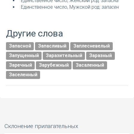
Единственное число, Женский род:
запасна
Единственное число, Мужской род:
запасен
Другие слова
Запасной
Запасливый
Заплесневелый
Запущенный
Заразительный
Заразный
Заречный
Зарубежный
Засаленный
Заселенный
Склонение прилагательных