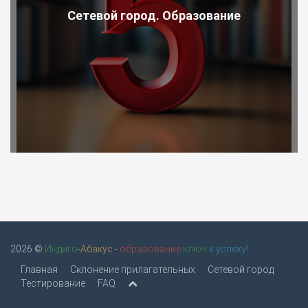
Сетевой город. Образование
2026 ©
Индиго
-
Абакус
-
образование
ключ
к успеху!
Главная
Склонение прилагательных
Сетевой город
Тестирование
FAQ