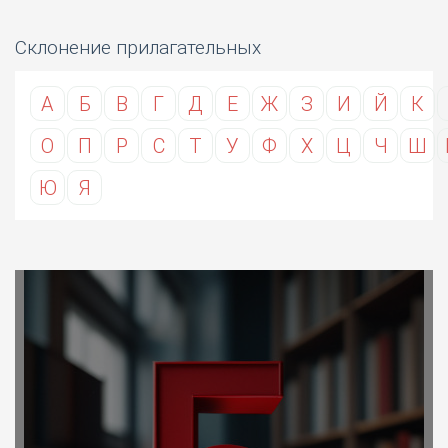
Склонение прилагательных
А
Б
В
Г
Д
Е
Ж
З
И
Й
К
О
П
Р
С
Т
У
Ф
Х
Ц
Ч
Ш
Ю
Я