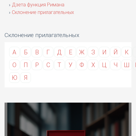
Дзета функция Римана
Склонение прилагательных
Склонение прилагательных
А
Б
В
Г
Д
Е
Ж
З
И
Й
К
О
П
Р
С
Т
У
Ф
Х
Ц
Ч
Ш
Ю
Я