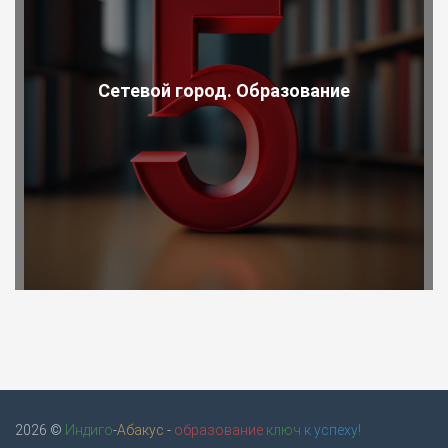
Сетевой город. Образование
2026 ©
Индиго
-
Абакус
-
образование
ключ
к успеху!