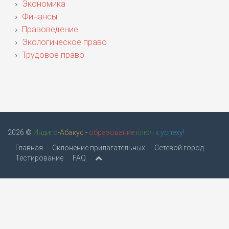
Экономика
Финансы
Правоведение
Экологическое право
Трудовое право
2026 ©
Индиго
-
Абакус
-
образование
ключ
к успеху!
Главная
Склонение прилагательных
Сетевой город
Тестирование
FAQ