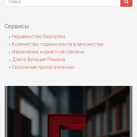
Сервисы
Неравенство Бернулли
Количество подмножеств в множестве
Извлечение корня n-ой степени
Дзета функция Римана
Склонение прилагательных