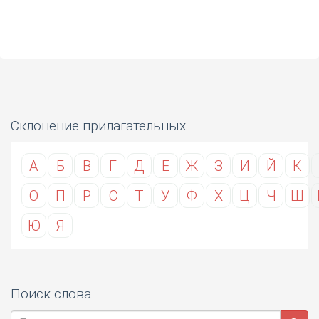
Склонение прилагательных
А
Б
В
Г
Д
Е
Ж
З
И
Й
К
О
П
Р
С
Т
У
Ф
Х
Ц
Ч
Ш
Ю
Я
Поиск слова