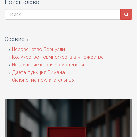
Поиск слова
Сервисы
Неравенство Бернулли
Количество подмножеств в множестве
Извлечение корня n-ой степени
Дзета функция Римана
Склонение прилагательных