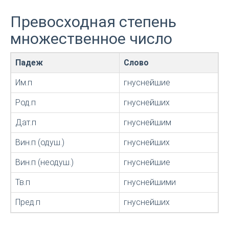
Превосходная степень
множественное число
Падеж
Слово
Им.п
гнуснейшие
Род.п
гнуснейших
Дат.п
гнуснейшим
Вин.п (одуш.)
гнуснейших
Вин.п (неодуш.)
гнуснейшие
Тв.п
гнуснейшими
Пред.п
гнуснейших