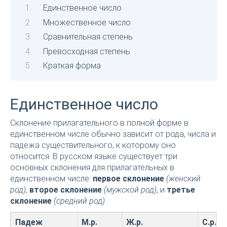
Единственное число
Множественное число
Сравнительная степень
Превосходная степень
Краткая форма
Единственное число
Склонение прилагательного в полной форме в
единственном числе обычно зависит от рода, числа и
падежа существительного, к которому оно
относится. В русском языке существует три
основных склонения для прилагательных в
единственном числе:
первое склонение
(женский
род)
,
второе склонение
(мужской род)
, и
третье
склонение
(средний род)
.
Падеж
М.р.
Ж.р.
С.р.