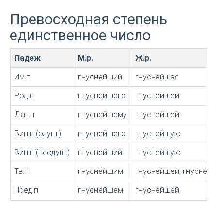
Превосходная степень
единственное число
Падеж
М.р.
Ж.р.
Им.п
гнуснейший
гнуснейшая
Род.п
гнуснейшего
гнуснейшей
Дат.п
гнуснейшему
гнуснейшей
Вин.п (одуш.)
гнуснейшего
гнуснейшую
Вин.п (неодуш.)
гнуснейший
гнуснейшую
Тв.п
гнуснейшим
гнуснейшей, гнусней
Пред.п
гнуснейшем
гнуснейшей