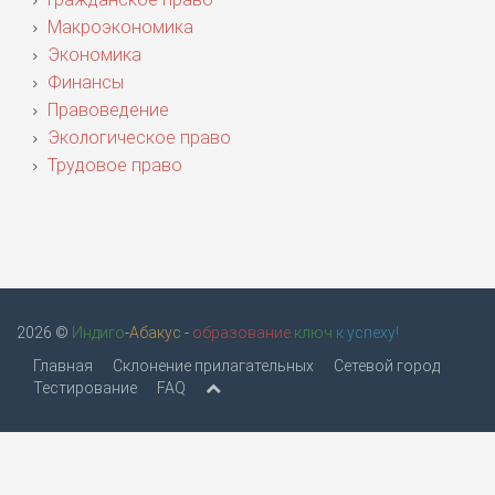
Макроэкономика
Экономика
Финансы
Правоведение
Экологическое право
Трудовое право
2026 ©
Индиго
-
Абакус
-
образование
ключ
к успеху!
Главная
Склонение прилагательных
Сетевой город
Тестирование
FAQ