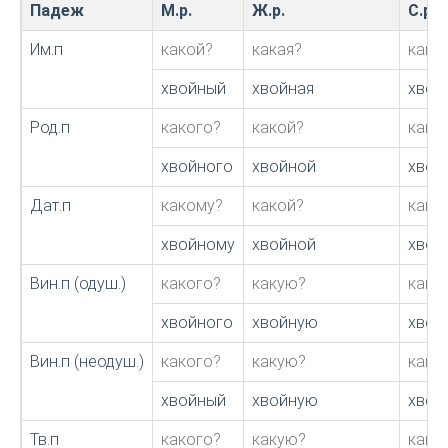
Падеж
М.р.
Ж.р.
С.р.
Им.п
какой?
какая?
како
хвойный
хвойная
хвой
Род.п
какого?
какой?
како
хвойного
хвойной
хвой
Дат.п
какому?
какой?
како
хвойному
хвойной
хвой
Вин.п (одуш.)
какого?
какую?
како
хвойного
хвойную
хвой
Вин.п (неодуш.)
какого?
какую?
како
хвойный
хвойную
хвой
Тв.п
какого?
какую?
како