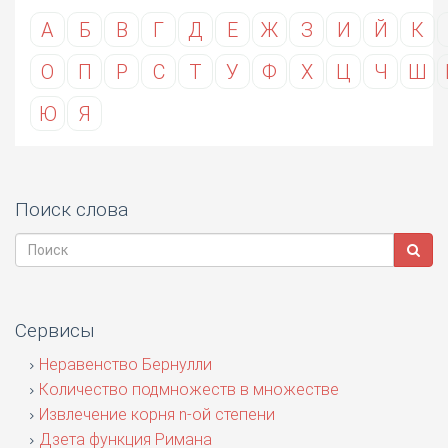
А
Б
В
Г
Д
Е
Ж
З
И
Й
К
О
П
Р
С
Т
У
Ф
Х
Ц
Ч
Ш
Ю
Я
Поиск слова
Сервисы
Неравенство Бернулли
Количество подмножеств в множестве
Извлечение корня n-ой степени
Дзета функция Римана