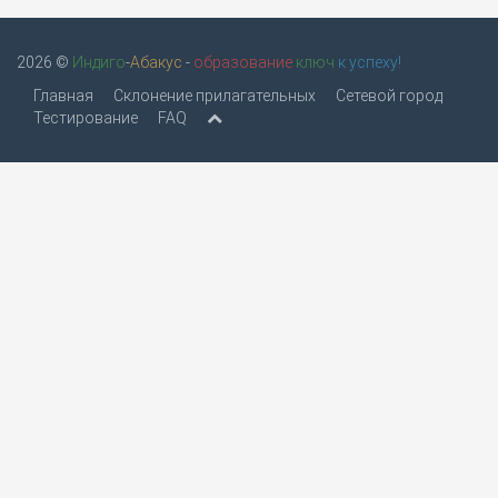
2026 ©
Индиго
-
Абакус
-
образование
ключ
к успеху!
Главная
Склонение прилагательных
Сетевой город
Тестирование
FAQ