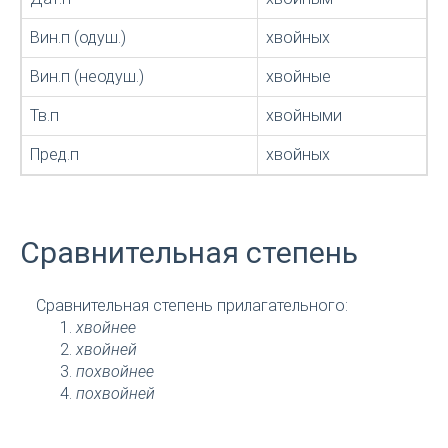
Вин.п (одуш.)
хвойных
Вин.п (неодуш.)
хвойные
Тв.п
хвойными
Пред.п
хвойных
Сравнительная степень
Сравнительная степень прилагательного:
хвойнее
хвойней
похвойнее
похвойней