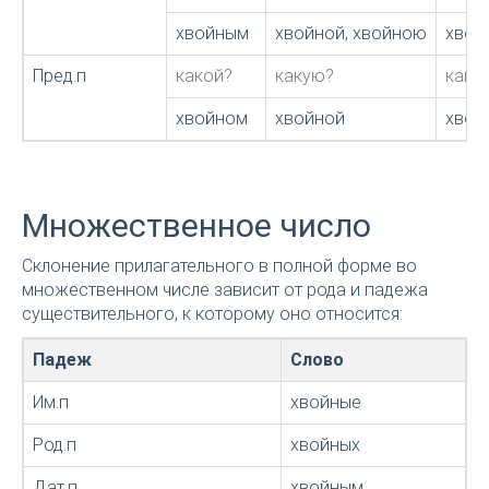
хвойным
хвойной, хвойною
хвой
Пред.п
какой?
какую?
како
хвойном
хвойной
хвой
Множественное число
Склонение прилагательного в полной форме во
множественном числе зависит от рода и падежа
существительного, к которому оно относится:
Падеж
Слово
Им.п
хвойные
Род.п
хвойных
Дат.п
хвойным