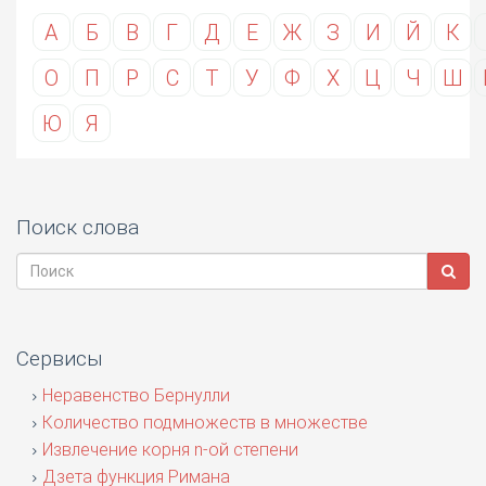
А
Б
В
Г
Д
Е
Ж
З
И
Й
К
О
П
Р
С
Т
У
Ф
Х
Ц
Ч
Ш
Ю
Я
Поиск слова
Сервисы
Неравенство Бернулли
Количество подмножеств в множестве
Извлечение корня n-ой степени
Дзета функция Римана