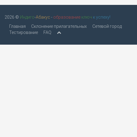
2026 ©
Индиго
-
Абакус
-
образование
ключ
к успеху!
Главная
Склонение прилагательных
Сетевой город
Тестирование
FAQ