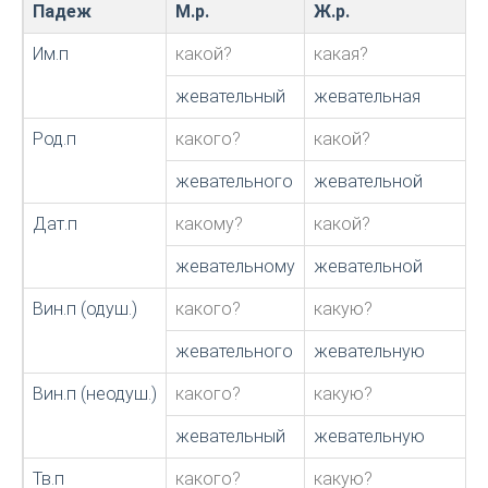
Падеж
М.р.
Ж.р.
Им.п
какой?
какая?
жевательный
жевательная
Род.п
какого?
какой?
жевательного
жевательной
Дат.п
какому?
какой?
жевательному
жевательной
Вин.п (одуш.)
какого?
какую?
жевательного
жевательную
Вин.п (неодуш.)
какого?
какую?
жевательный
жевательную
Тв.п
какого?
какую?