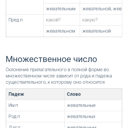
жевательным
жевательной, жеват
Пред.п
какой?
какую?
жевательном
жевательной
Множественное число
Склонение прилагательного в полной форме во
множественном числе зависит от рода и падежа
существительного, к которому оно относится:
Падеж
Слово
Им.п
жевательные
Род.п
жевательных
Дат.п
жевательным