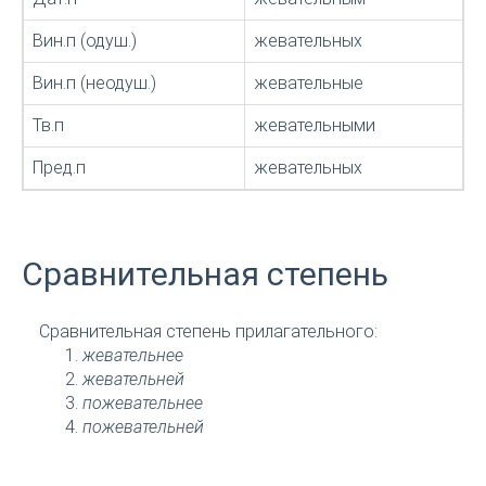
Вин.п (одуш.)
жевательных
Вин.п (неодуш.)
жевательные
Тв.п
жевательными
Пред.п
жевательных
Сравнительная степень
Сравнительная степень прилагательного:
жевательнее
жевательней
пожевательнее
пожевательней