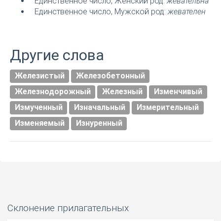
Единственное число, Женский род:
жевательна
Единственное число, Мужской род:
жевателен
Другие слова
Железистый
Железобетонный
Железнодорожный
Железный
Изменчивый
Измученный
Изначальный
Измерительный
Изменяемый
Изнуренный
Склонение прилагательных