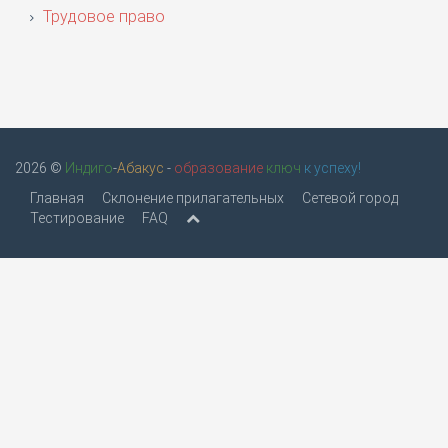
Трудовое право
2026 ©
Индиго
-
Абакус
-
образование
ключ
к успеху!
Главная
Склонение прилагательных
Сетевой город
Тестирование
FAQ