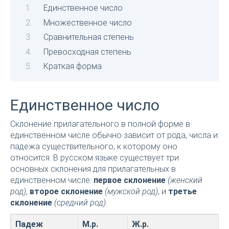
Единственное число
Множественное число
Сравнительная степень
Превосходная степень
Краткая форма
Единственное число
Склонение прилагательного в полной форме в
единственном числе обычно зависит от рода, числа и
падежа существительного, к которому оно
относится. В русском языке существует три
основных склонения для прилагательных в
единственном числе:
первое склонение
(женский
род)
,
второе склонение
(мужской род)
, и
третье
склонение
(средний род)
.
Падеж
М.р.
Ж.р.
С