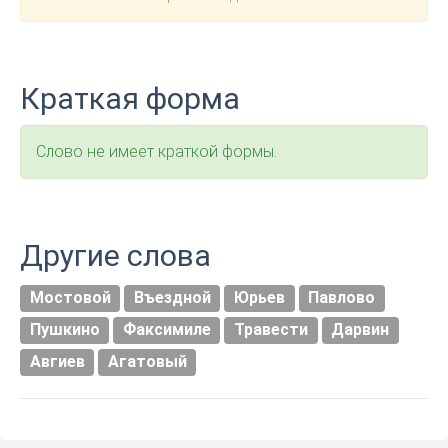
Краткая форма
Слово не имеет краткой формы.
Другие слова
Мостовой
Въездной
Юрьев
Павлово
Пушкино
Факсимиле
Травести
Дарвин
Авгиев
Агатовый