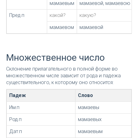
мамаевым
мамаевой, мамаевою
Пред.п
какой?
какую?
мамаевом
мамаевой
Множественное число
Склонение прилагательного в полной форме во
множественном числе зависит от рода и падежа
существительного, к которому оно относится:
Падеж
Слово
Им.п
мамаевы
Род.п
мамаевых
Дат.п
мамаевым