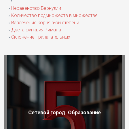
Неравенство Бернулли
Количество подмножеств в множестве
Извлечение корня n-ой степени
Дзета функция Римана
Склонение прилагательных
Сетевой город. Образование