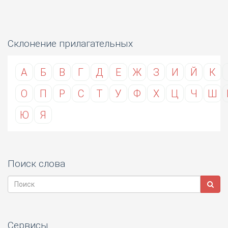
Склонение прилагательных
А
Б
В
Г
Д
Е
Ж
З
И
Й
К
О
П
Р
С
Т
У
Ф
Х
Ц
Ч
Ш
Ю
Я
Поиск слова
Сервисы